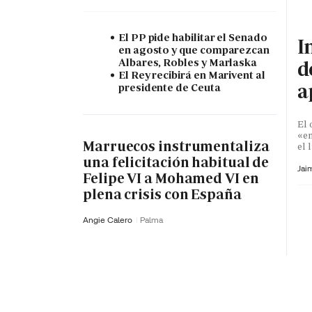
El PP pide habilitar el Senado
I
en agosto y que comparezcan
Albares, Robles y Marlaska
d
El Rey recibirá en Marivent al
a
presidente de Ceuta
El 
«en
Marruecos instrumentaliza
el 
una felicitación habitual de
Jaim
Felipe VI a Mohamed VI en
plena crisis con España
Angie Calero
Palma