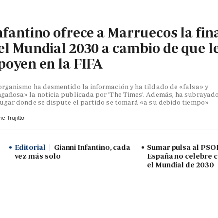
nfantino ofrece a Marruecos la fin
el Mundial 2030 a cambio de que l
poyen en la FIFA
organismo ha desmentido la información y ha tildado de «falsa» y
gañosa» la noticia publicada por 'The Times'. Además, ha subrayad
lugar donde se dispute el partido se tomará «a su debido tiempo»
e Trujillo
Editorial
Gianni Infantino, cada
Sumar pulsa al PSO
vez más solo
España no celebre 
el Mundial de 2030