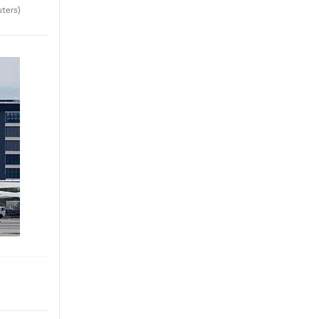
uters)