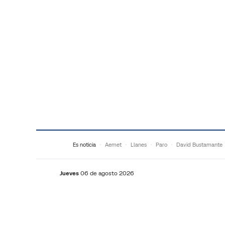
Saltar al contenido
Es noticia
Aemet
Llanes
Paro
David Bustamante
Jueves
06 de agosto 2026