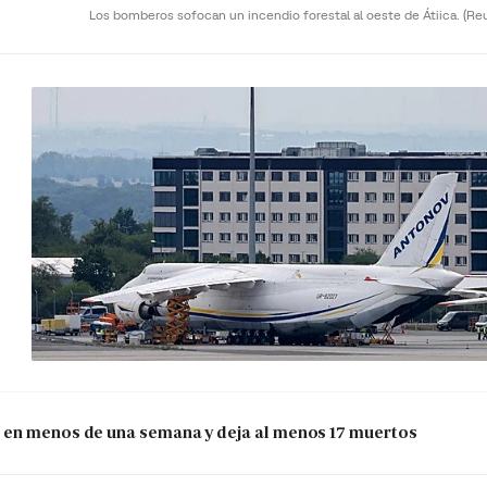
Los bomberos sofocan un incendio forestal al oeste de Átiica.
(Re
 en menos de una semana y deja al menos 17 muertos