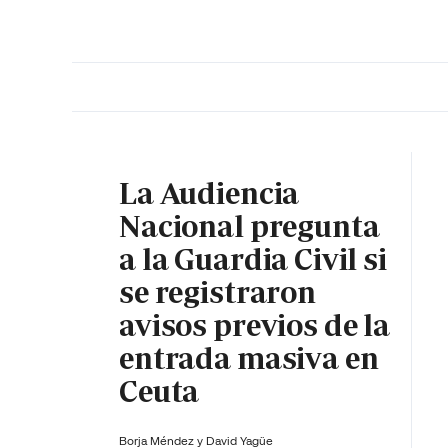
PORTADA
OPINIÓN
ESPAÑA
MADRID
INTE
La Audiencia
Nacional pregunta
a la Guardia Civil si
se registraron
avisos previos de la
entrada masiva en
Ceuta
Borja Méndez y
David Yagüe