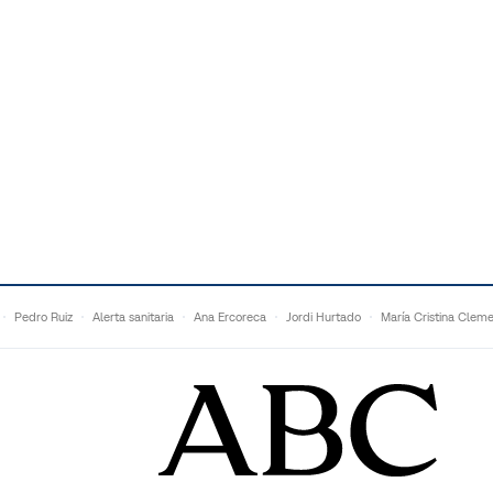
Pedro Ruiz
Alerta sanitaria
Ana Ercoreca
Jordi Hurtado
María Cristina Clem
Mariana Zapién
Dan Buettner