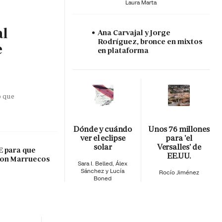
Laura Marta
al
Ana Carvajal y Jorge
Rodríguez, bronce en mixtos
e
en plataforma
o que
Dónde y cuándo
Unos 76 millones
ver el eclipse
para 'el
solar
Versalles' de
E para que
EE.UU.
con Marruecos
Sara I. Belled, Álex
Sánchez y Lucía
Rocío Jiménez
Boned