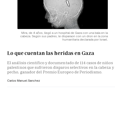
Mira, de 4 años, llegó a un hospital de Gaza con una bala en la
cabeza. Según sus padres, le disparaon con un dron en la zona
humanitaria declarada por Israel.
Lo que cuentan las heridas en Gaza
El análisis científico y documentado de 114 casos de niños
palestinos que sufrieron disparos selectivos en la cabeza y 
pecho, ganador del Premio Europeo de Periodismo.
Carlos Manuel Sanchez