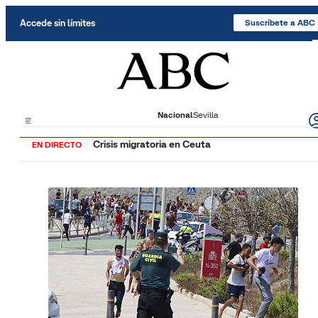
Saltar al contenido
Accede sin límites
Suscríbete a ABC
Nacional
Sevilla
Crisis migratoria en Ceuta
EN DIRECTO