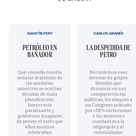
AGUSTÍN PERY
CARLOS GRANÉS
PETRÓLEO EN
LA DESPEDIDA DE
BAÑADOR
PETRO
Qué cómodo resulta
Recordemos esas
señalar al alemán de
decenas de golpes
las sandalias
blandos que
mientras se ocultan
denunció en sus
décadas de mala
comparecencias
planificación,
públicas, los ataques a
burocracia
un Congreso poblado
paralizante y
por «HP’s esclavistas»
gobiernos incapaces
o las alusiones
de prever el éxito que
constantes a la
ellos mismos
oligarquía y al
celebraban
colonialismo