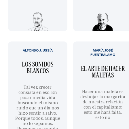
ALFONSO J. USSÍA
MARÍA JOSÉ
FUENTEÁLAMO
LOS SONIDOS
EL ARTE DE HACER
BLANCOS
MALETAS
Tal vez crecer
Hacer una maleta es
consista en eso. En
deshojar la margarita
pasar media vida
de nuestra relación
buscando el mismo
con el capitalismo:
ruido que un día nos
esto me hará falta,
hizo sentir a salvo.
esto no
Porque todos, aunque
no lo sepamos,
llevamos un sonido