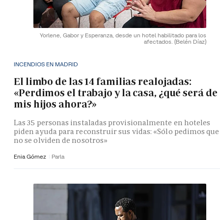
Yorlene, Gabor y Esperanza, desde un hotel habilitado para los
afectados.
(Belén Díaz)
INCENDIOS EN MADRID
El limbo de las 14 familias realojadas:
«Perdimos el trabajo y la casa, ¿qué será de
mis hijos ahora?»
Las 35 personas instaladas provisionalmente en hoteles
piden ayuda para reconstruir sus vidas: «Sólo pedimos que
no se olviden de nosotros»
Enia Gómez
Parla