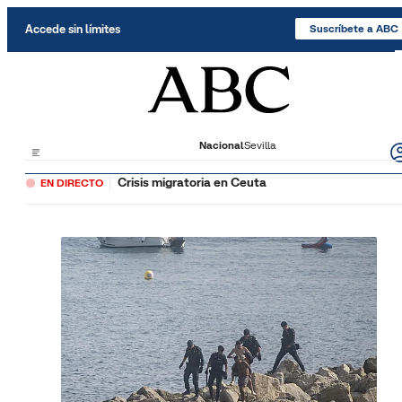
Saltar al contenido
Accede sin límites
Suscríbete a ABC
Nacional
Sevilla
Crisis migratoria en Ceuta
EN DIRECTO