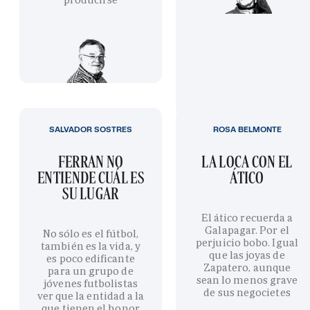
SALVADOR SOSTRES
ROSA BELMONTE
FERRAN NO
LA LOCA CON EL
ENTIENDE CUÁL ES
ÁTICO
SU LUGAR
El ático recuerda a
Galapagar. Por el
No sólo es el fútbol,
perjuicio bobo. Igual
también es la vida, y
que las joyas de
es poco edificante
Zapatero, aunque
para un grupo de
sean lo menos grave
jóvenes futbolistas
de sus negocietes
ver que la entidad a la
que tienen el honor