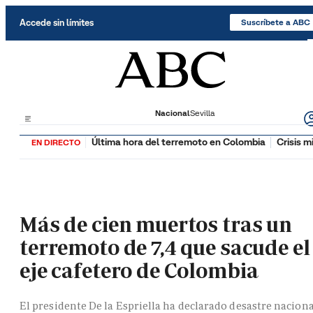
Saltar al contenido
Accede sin límites
Suscríbete a ABC
Nacional
Sevilla
Última hora del terremoto en Colombia
Crisis m
EN DIRECTO
Más de cien muertos tras un
terremoto de 7,4 que sacude el
eje cafetero de Colombia
El presidente De la Espriella ha declarado desastre naciona