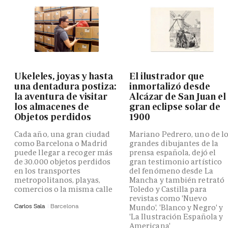
Ukeleles, joyas y hasta
El ilustrador que
una dentadura postiza:
inmortalizó desde
la aventura de visitar
Alcázar de San Juan el
los almacenes de
gran eclipse solar de
Objetos perdidos
1900
Cada año, una gran ciudad
Mariano Pedrero, uno de l
como Barcelona o Madrid
grandes dibujantes de la
puede llegar a recoger más
prensa española, dejó el
de 30.000 objetos perdidos
gran testimonio artístico
en los transportes
del fenómeno desde La
metropolitanos, playas,
Mancha y también retrató
comercios o la misma calle
Toledo y Castilla para
revistas como 'Nuevo
Carlos Sala
Barcelona
Mundo', 'Blanco y Negro' y
'La Ilustración Española y
Americana'