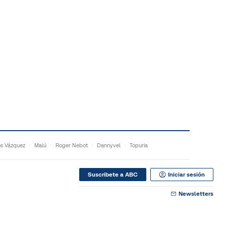
s Vázquez
Malú
Roger Nebot
Dannyvel
Topuria
Suscribete a ABC
Iniciar sesión
Newsletters