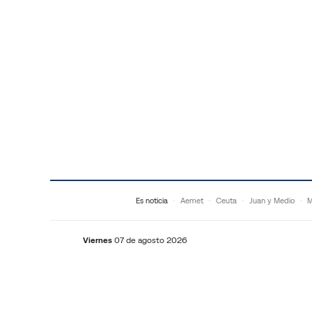
Saltar al contenido
Es noticia
Aemet
Ceuta
Juan y Medio
M
Viernes
07 de agosto 2026