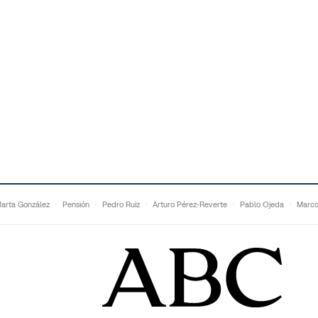
arta González
Pensión
Pedro Ruiz
Arturo Pérez-Reverte
Pablo Ojeda
Marco