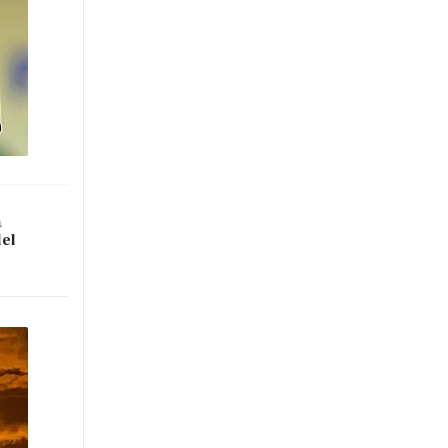
a
del