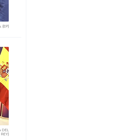
a.
(EP)
A DEL
REY)