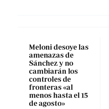
PORTADA
OPINIÓN
ESPAÑA
MADRID
INTE
Meloni desoye las
amenazas de
Sánchez y no
cambiarán los
controles de
fronteras «al
menos hasta el 15
de agosto»