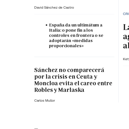
David Sánchez de Castro
CRI
L
España da un ultimátum a
Italia: o pone fin a los
a
controles en frontera o se
adoptarán «medidas
a
proporcionales»
Ket
Sánchez no comparecerá
por la crisis en Ceuta y
Moncloa evita el careo entre
Robles y Marlaska
Carlos Mullor