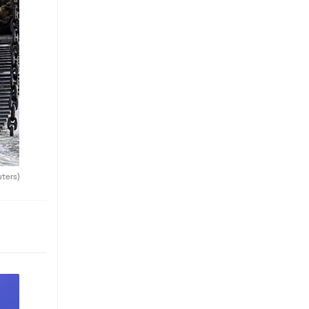
uters)