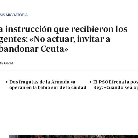
SIS MIGRATORIA
a instrucción que recibieron los
gentes: «No actuar, invitar a
bandonar Ceuta»
ty Garat
Dos fragatas de la Armada ya
El PSOE frena la posi
operan en la bahía sur de la ciudad
Rey: «Cuando sea o