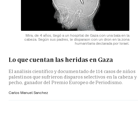
Mira, de 4 años, llegó a un hospital de Gaza con una bala en la
cabeza. Según sus padres, le disparaon con un dron en la zona
humanitaria declarada por Israel.
Lo que cuentan las heridas en Gaza
El análisis científico y documentado de 114 casos de niños
palestinos que sufrieron disparos selectivos en la cabeza y 
pecho, ganador del Premio Europeo de Periodismo.
Carlos Manuel Sanchez