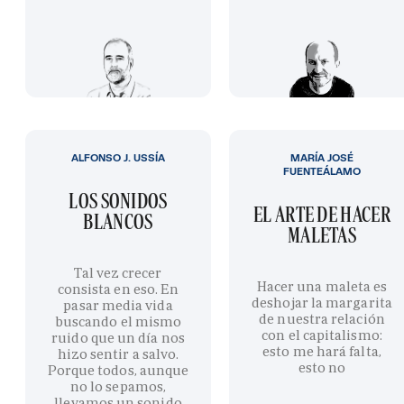
ALFONSO J. USSÍA
MARÍA JOSÉ
FUENTEÁLAMO
LOS SONIDOS
EL ARTE DE HACER
BLANCOS
MALETAS
Tal vez crecer
Hacer una maleta es
consista en eso. En
deshojar la margarita
pasar media vida
de nuestra relación
buscando el mismo
con el capitalismo:
ruido que un día nos
esto me hará falta,
hizo sentir a salvo.
esto no
Porque todos, aunque
no lo sepamos,
llevamos un sonido