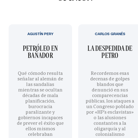
AGUSTÍN PERY
CARLOS GRANÉS
PETRÓLEO EN
LA DESPEDIDA DE
BAÑADOR
PETRO
Qué cómodo resulta
Recordemos esas
señalar al alemán de
decenas de golpes
las sandalias
blandos que
mientras se ocultan
denunció en sus
décadas de mala
comparecencias
planificación,
públicas, los ataques a
burocracia
un Congreso poblado
paralizante y
por «HP’s esclavistas»
gobiernos incapaces
o las alusiones
de prever el éxito que
constantes a la
ellos mismos
oligarquía y al
celebraban
colonialismo