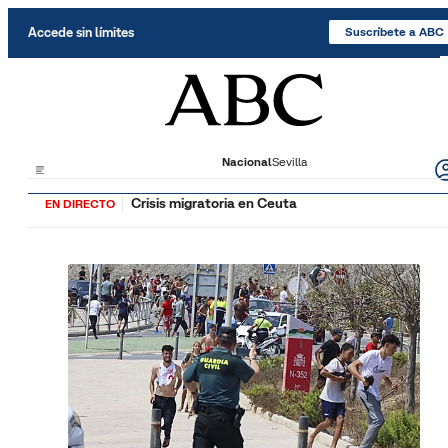
Saltar al contenido
Accede sin límites
Suscríbete a ABC
Nacional
Sevilla
Crisis migratoria en Ceuta
EN DIRECTO