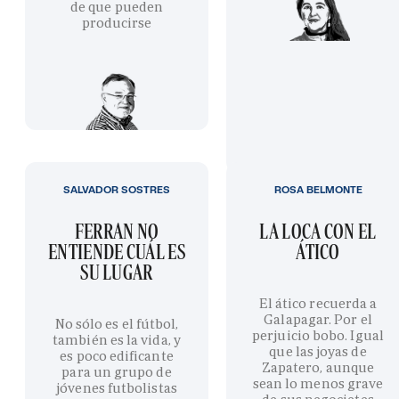
de que pueden
producirse
SALVADOR SOSTRES
ROSA BELMONTE
FERRAN NO
LA LOCA CON EL
ENTIENDE CUÁL ES
ÁTICO
SU LUGAR
El ático recuerda a
Galapagar. Por el
No sólo es el fútbol,
perjuicio bobo. Igual
también es la vida, y
que las joyas de
es poco edificante
Zapatero, aunque
para un grupo de
sean lo menos grave
jóvenes futbolistas