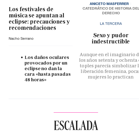
ANICETO MASFERRER
Los festivales de
CATEDRÁTICO DE HISTORIA DE
DERECHO
música se apuntan al
eclipse: precauciones y
LA TERCERA
recomendaciones
­Sexo y pudor
Nacho Serrano
indestructible
Aunque en el imaginario 
Los daños oculares
los años setenta y ochenta 
provocados por un
toples parecía simbolizar 
eclipse no dan la
liberación femenina, poca
cara «hasta pasadas
mujeres lo practican
48 horas»
ESCALADA