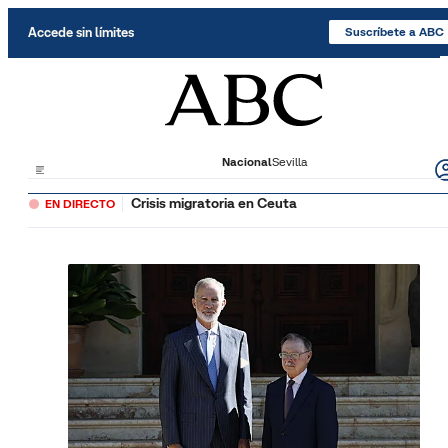
Saltar al contenido
Accede sin límites
Suscríbete a ABC
Nacional
Sevilla
Crisis migratoria en Ceuta
EN DIRECTO