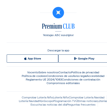
Ventajas ABC suscriptor
Descargar la app
App Store
Google Play
Vocento
Sobre nosotros
Contacto
Política de privacidad
Política de cookies
Condiciones de uso
Aviso legal
Accesibilidad
Reglamento UE 2024/1083
Condiciones de contratación
Compromisos editoriales
Comprobar Lotería Niño
Lotería Niño
Comprobar Lotería Navidad
Lotería Navidad
Horóscopo
Programación TV
Últimas noticias
Lotería
Escucha las noticias del día
Preguntas frecuentes