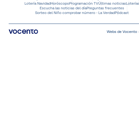
Lotería Navidad
Horóscopo
Programación TV
Últimas noticias
Lotería
Escucha las noticias del día
Preguntas frecuentes
Sorteo del Niño comprobar número - La Verdad
Pódcast
Webs de Vocento