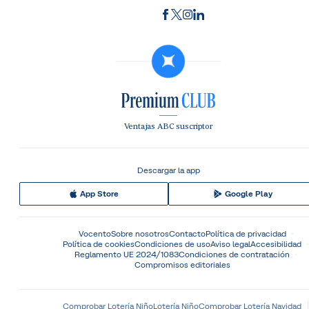
Ventajas ABC suscriptor
Descargar la app
App Store
Google Play
Vocento
Sobre nosotros
Contacto
Política de privacidad
Política de cookies
Condiciones de uso
Aviso legal
Accesibilidad
Reglamento UE 2024/1083
Condiciones de contratación
Compromisos editoriales
Comprobar Lotería Niño
Lotería Niño
Comprobar Lotería Navidad