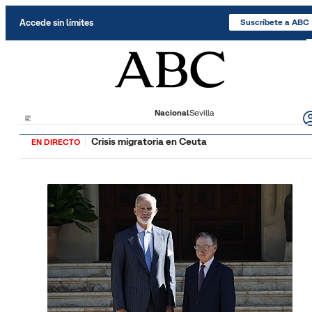
Saltar al contenido
Accede sin límites
Suscríbete a ABC
Nacional
Sevilla
Crisis migratoria en Ceuta
EN DIRECTO