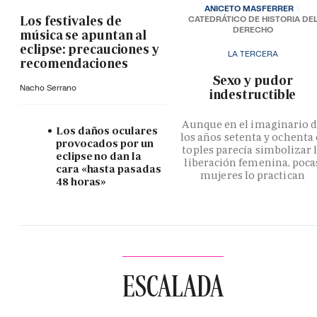
ANICETO MASFERRER
Los festivales de
CATEDRÁTICO DE HISTORIA DE
DERECHO
música se apuntan al
eclipse: precauciones y
LA TERCERA
recomendaciones
­Sexo y pudor
Nacho Serrano
indestructible
Aunque en el imaginario 
Los daños oculares
los años setenta y ochenta 
provocados por un
toples parecía simbolizar 
eclipse no dan la
liberación femenina, poca
cara «hasta pasadas
mujeres lo practican
48 horas»
ESCALADA