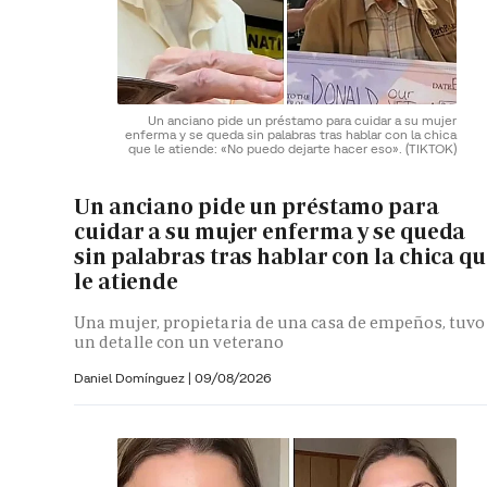
Un anciano pide un préstamo para cuidar a su mujer
enferma y se queda sin palabras tras hablar con la chica
que le atiende: «No puedo dejarte hacer eso».
(TIKTOK)
Un anciano pide un préstamo para
cuidar a su mujer enferma y se queda
sin palabras tras hablar con la chica q
le atiende
Una mujer, propietaria de una casa de empeños, tuvo
un detalle con un veterano
Daniel Domínguez
|
09/08/2026