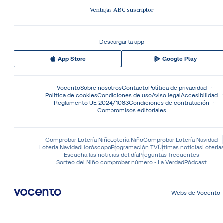
Ventajas ABC suscriptor
Descargar la app
App Store
Google Play
Vocento
Sobre nosotros
Contacto
Política de privacidad
Política de cookies
Condiciones de uso
Aviso legal
Accesibilidad
Reglamento UE 2024/1083
Condiciones de contratación
Compromisos editoriales
Comprobar Lotería Niño
Lotería Niño
Comprobar Lotería Navidad
Lotería Navidad
Horóscopo
Programación TV
Últimas noticias
Lotería
Escucha las noticias del día
Preguntas frecuentes
Sorteo del Niño comprobar número - La Verdad
Pódcast
Webs de Vocento