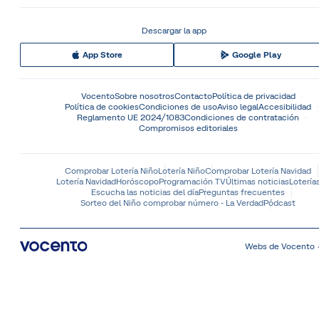
Descargar la app
App Store
Google Play
Vocento
Sobre nosotros
Contacto
Política de privacidad
Política de cookies
Condiciones de uso
Aviso legal
Accesibilidad
Reglamento UE 2024/1083
Condiciones de contratación
Compromisos editoriales
Comprobar Lotería Niño
Lotería Niño
Comprobar Lotería Navidad
Lotería Navidad
Horóscopo
Programación TV
Últimas noticias
Lotería
Escucha las noticias del día
Preguntas frecuentes
Sorteo del Niño comprobar número - La Verdad
Pódcast
Webs de Vocento