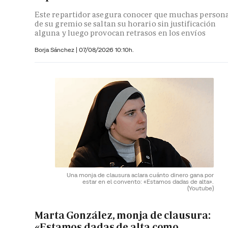
Este repartidor asegura conocer que muchas person
de su gremio se saltan su horario sin justificación
alguna y luego provocan retrasos en los envíos
Borja Sánchez
|
07/08/2026 10:10h.
Una monja de clausura aclara cuánto dinero gana por
estar en el convento: «Estamos dadas de alta».
(Youtube)
Marta González, monja de clausura:
«Estamos dadas de alta como