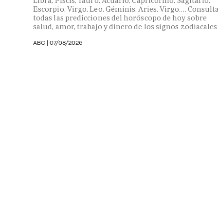
Libra, Piscis, Tauro, Acuario, Capricornio, Sagitario,
Escorpio, Virgo, Leo, Géminis, Aries, Virgo…. Consult
todas las predicciones del horóscopo de hoy sobre
salud, amor, trabajo y dinero de los signos zodiacales
ABC |
07/08/2026