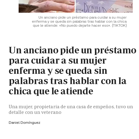
Un anciano pide un préstamo para cuidar a su mujer
enferma y se queda sin palabras tras hablar con la chica
que le atiende: «No puedo dejarte hacer eso».
(TIKTOK)
Un anciano pide un préstamo
para cuidar a su mujer
enferma y se queda sin
palabras tras hablar con la
chica que le atiende
Una mujer, propietaria de una casa de empeños, tuvo un
detalle con un veterano
Daniel Domínguez