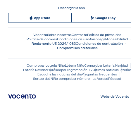
Descargar la app
App Store
Google Play
Vocento
Sobre nosotros
Contacto
Política de privacidad
Política de cookies
Condiciones de uso
Aviso legal
Accesibilidad
Reglamento UE 2024/1083
Condiciones de contratación
Compromisos editoriales
Comprobar Lotería Niño
Lotería Niño
Comprobar Lotería Navidad
Lotería Navidad
Horóscopo
Programación TV
Últimas noticias
Lotería
Escucha las noticias del día
Preguntas frecuentes
Sorteo del Niño comprobar número - La Verdad
Pódcast
Webs de Vocento