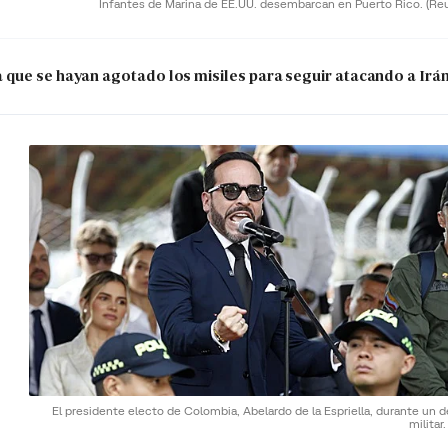
Infantes de Marina de EE.UU. desembarcan en Puerto Rico.
(Re
que se hayan agotado los misiles para seguir atacando a Irá
El presidente electo de Colombia, Abelardo de la Espriella, durante un d
militar