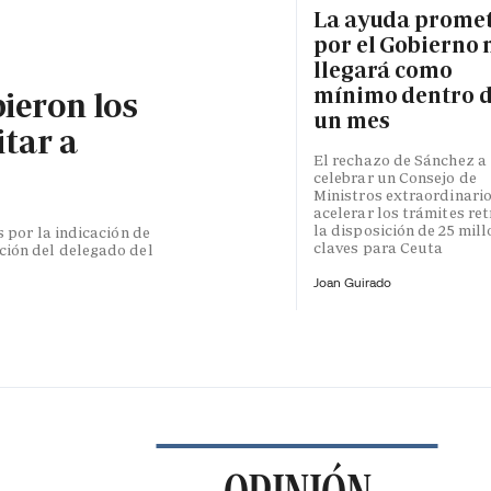
La ayuda prome
por el Gobierno 
llegará como
mínimo dentro 
bieron los
un mes
itar a
El rechazo de Sánchez a
celebrar un Consejo de
Ministros extraordinari
acelerar los trámites re
la disposición de 25 mil
s por la indicación de
claves para Ceuta
ción del delegado del
Joan Guirado