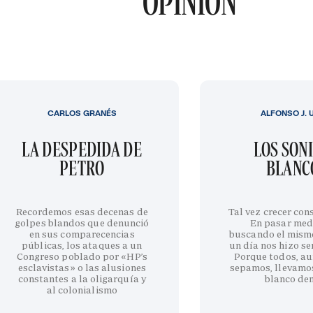
OPINIÓN
CARLOS GRANÉS
ALFONSO J. 
LA DESPEDIDA DE
LOS SON
PETRO
BLANC
Recordemos esas decenas de
Tal vez crecer cons
golpes blandos que denunció
En pasar med
en sus comparecencias
buscando el mism
públicas, los ataques a un
un día nos hizo sen
Congreso poblado por «HP’s
Porque todos, au
esclavistas» o las alusiones
sepamos, llevamo
constantes a la oligarquía y
blanco de
al colonialismo