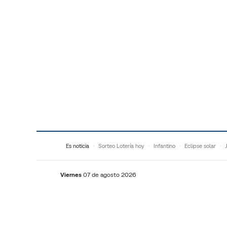
Saltar al contenido
Es noticia
Sorteo Lotería hoy
Infantino
Eclipse solar
Viernes
07 de agosto 2026