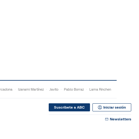
rcadona
Izanami Martínez
Javito
Pablo Borraz
Lama Rinchen
Suscribete a ABC
Iniciar sesión
Newsletters