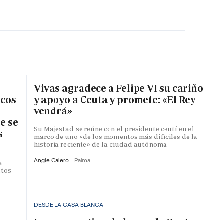
MA HORA
Vivas agradece a Felipe VI su cariño
ecos
y apoyo a Ceuta y promete: «El Rey
vendrá»
e se
Su Majestad se reúne con el presidente ceutí en el
s
marco de uno «de los momentos más difíciles de la
historia reciente» de la ciudad autónoma
Angie Calero
Palma
a
ltos
DESDE LA CASA BLANCA