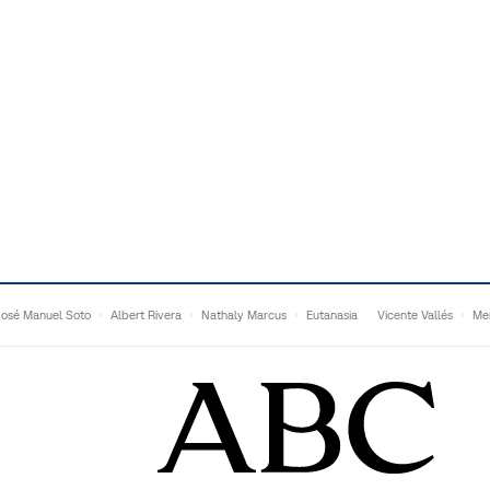
José Manuel Soto
Albert Rivera
Nathaly Marcus
Eutanasia
Vicente Vallés
Me
Adrián Quevedo
Ganaderos
Matteo Grandi