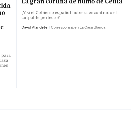
La gran cortina de humo de Ceuta
tida
no
¿Y si el Gobierno español hubiera encontrado el
culpable perfecto?
de
David Alandete
Corresponsal en La Casa Blanca
o para
trasa
lones