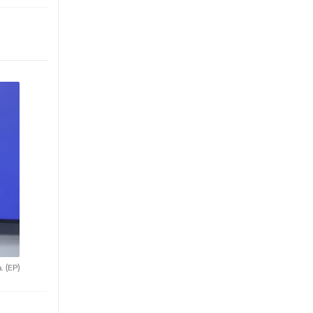
a.
(EP)