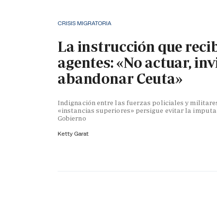
CRISIS MIGRATORIA
La instrucción que reci
agentes: «No actuar, inv
abandonar Ceuta»
Indignación entre las fuerzas policiales y militare
«instancias superiores» persigue evitar la imputa
Gobierno
Ketty Garat