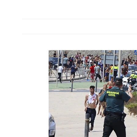
PORTADA
OPINIÓN
ESPAÑA
MADRID
INTE