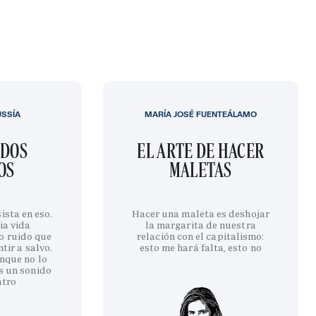
USSÍA
MARÍA JOSÉ FUENTEÁLAMO
IDOS
EL ARTE DE HACER
OS
MALETAS
ista en eso.
Hacer una maleta es deshojar
ia vida
la margarita de nuestra
o ruido que
relación con el capitalismo:
tir a salvo.
esto me hará falta, esto no
nque no lo
s un sonido
ntro