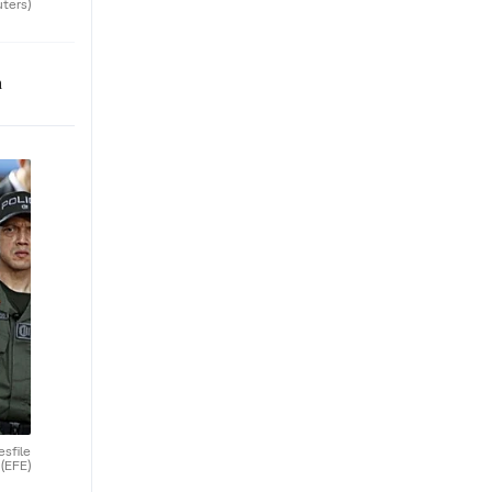
uters)
n
esfile
.
(EFE)