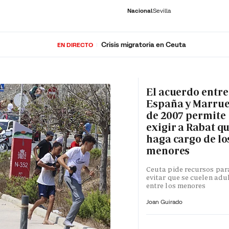
Nacional
Sevilla
Crisis migratoria en Ceuta
EN DIRECTO
RNACIONAL
ECONOMÍA
DEPORTES
SOCIEDAD
CULTURA
GENTE
PLAY
HISTORIA
ÚLTI
El acuerdo entre
España y Marru
de 2007 permite
exigir a Rabat qu
haga cargo de lo
menores
Ceuta pide recursos par
evitar que se cuelen adu
entre los menores
Joan Guirado