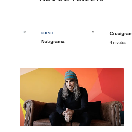
Crucigra
NUEVO
Notigrama
4 niveles