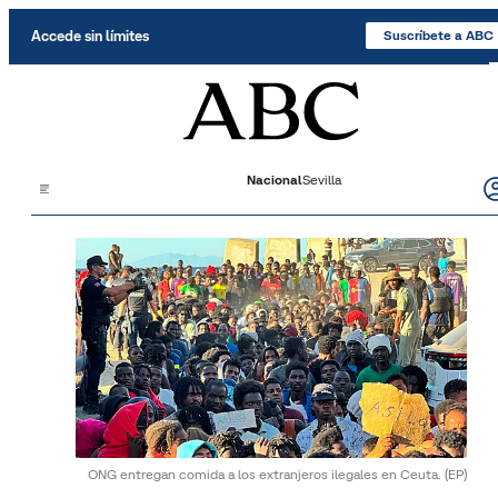
Saltar al contenido
Accede sin límites
Suscríbete a ABC
Nacional
Sevilla
ONG entregan comida a los extranjeros ilegales en Ceuta.
(EP)