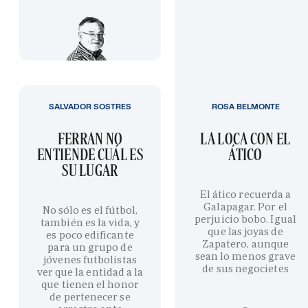
SALVADOR SOSTRES
ROSA BELMONTE
FERRAN NO
LA LOCA CON EL
ENTIENDE CUÁL ES
ÁTICO
SU LUGAR
El ático recuerda a
Galapagar. Por el
No sólo es el fútbol,
perjuicio bobo. Igual
también es la vida, y
que las joyas de
es poco edificante
Zapatero, aunque
para un grupo de
sean lo menos grave
jóvenes futbolistas
de sus negocietes
ver que la entidad a la
que tienen el honor
de pertenecer se