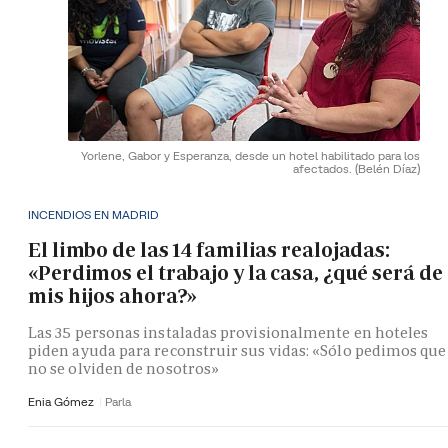
Yorlene, Gabor y Esperanza, desde un hotel habilitado para los
afectados.
(Belén Díaz)
INCENDIOS EN MADRID
El limbo de las 14 familias realojadas:
«Perdimos el trabajo y la casa, ¿qué será de
mis hijos ahora?»
Las 35 personas instaladas provisionalmente en hoteles
piden ayuda para reconstruir sus vidas: «Sólo pedimos que
no se olviden de nosotros»
Enia Gómez
Parla