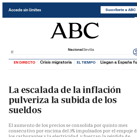
Saltar al contenido
Accede sin límites
Suscríbete a ABC
Nacional
Sevilla
Crisis migratoria
Llegan a España fu
EN DIRECTO
EL TIEMPO
La escalada de la inflación
pulveriza la subida de los
sueldos
El aumento de los precios se consolida por quinto mes
consecutivo por encima del 3% impulsados por el empuje 
los carburantes y la electricidad, y fuerzan la pérdida de