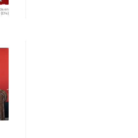
da en
.
(Efe)