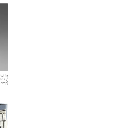
elphia
aris /
hamp)