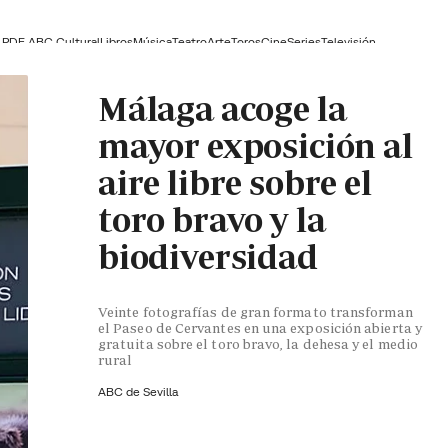
PDF ABC Cultural
Libros
Música
Teatro
Arte
Toros
Cine
Series
Televisión
Málaga acoge la
mayor exposición al
aire libre sobre el
toro bravo y la
biodiversidad
Veinte fotografías de gran formato transforman
el Paseo de Cervantes en una exposición abierta y
gratuita sobre el toro bravo, la dehesa y el medio
rural
ABC de Sevilla