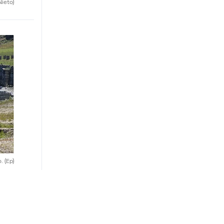
Nieto)
o.
(Ep)