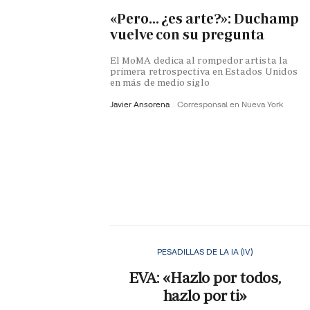
«Pero… ¿es arte?»: Duchamp
vuelve con su pregunta
El MoMA dedica al rompedor artista la
primera retrospectiva en Estados Unidos
en más de medio siglo
Javier Ansorena
Corresponsal en Nueva York
PESADILLAS DE LA IA (IV)
EVA: «Hazlo por todos,
hazlo por ti»