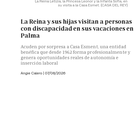
La Reina Letizia, la Princesa Leonor y la Infanta Sofía, en
su visita a la Casa Esmet.
(CASA DEL REY)
La Reina y sus hijas visitan a personas
con discapacidad en sus vacaciones en
Palma
Acuden por sorpresa a Casa Esment, una entidad
benéfica que desde 1962 forma profesionalmente y
genera oportunidades reales de autonomía e
inserción laboral
Angie Calero
|
07/08/2026