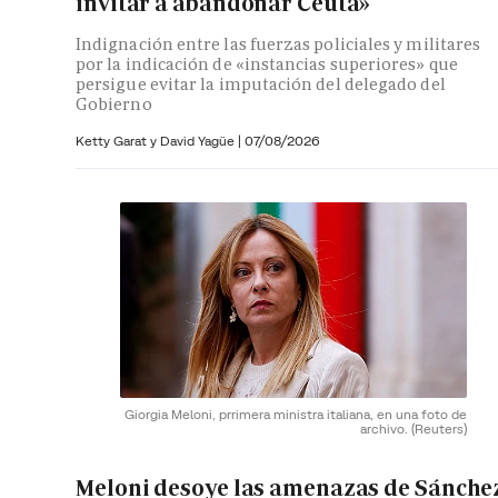
invitar a abandonar Ceuta»
Indignación entre las fuerzas policiales y militares
por la indicación de «instancias superiores» que
persigue evitar la imputación del delegado del
Gobierno
Ketty Garat y
David Yagüe
|
07/08/2026
Giorgia Meloni, prrimera ministra italiana, en una foto de
archivo.
(Reuters)
Meloni desoye las amenazas de Sánche