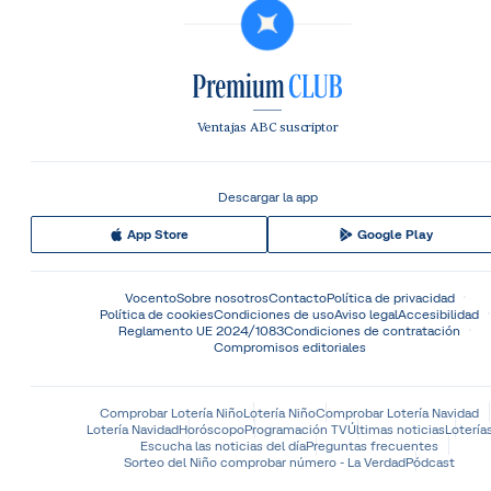
Ventajas ABC suscriptor
Descargar la app
App Store
Google Play
Vocento
Sobre nosotros
Contacto
Política de privacidad
Política de cookies
Condiciones de uso
Aviso legal
Accesibilidad
Reglamento UE 2024/1083
Condiciones de contratación
Compromisos editoriales
Comprobar Lotería Niño
Lotería Niño
Comprobar Lotería Navidad
Lotería Navidad
Horóscopo
Programación TV
Últimas noticias
Lotería
Escucha las noticias del día
Preguntas frecuentes
Sorteo del Niño comprobar número - La Verdad
Pódcast