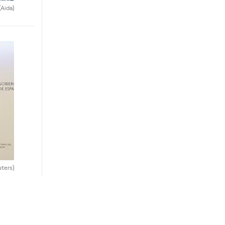
(Aida)
uters)