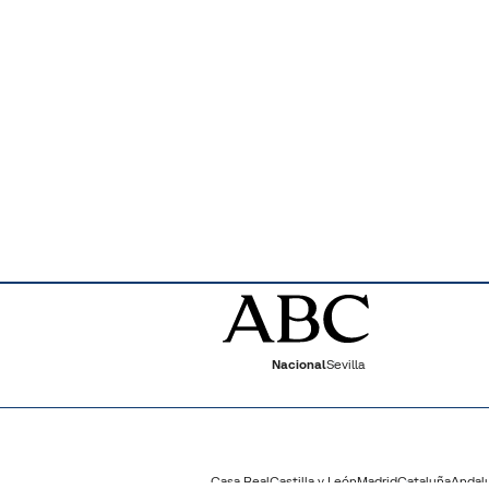
Nacional
Sevilla
Casa Real
Castilla y León
Madrid
Cataluña
Andal