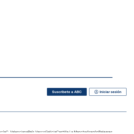
Suscribete a ABC
Iniciar sesión
ucía
C. Valenciana
País Vasco
Galicia
Castilla La Mancha
Aragón
Baleares