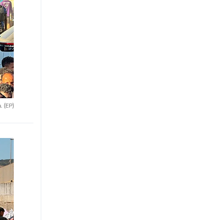
a.
(EP)