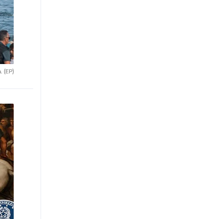
a.
(EP)