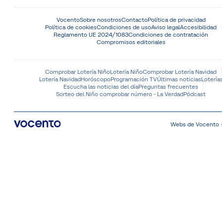
Vocento
Sobre nosotros
Contacto
Política de privacidad
Política de cookies
Condiciones de uso
Aviso legal
Accesibilidad
Reglamento UE 2024/1083
Condiciones de contratación
Compromisos editoriales
Comprobar Lotería Niño
Lotería Niño
Comprobar Lotería Navidad
Lotería Navidad
Horóscopo
Programación TV
Últimas noticias
Lotería
Escucha las noticias del día
Preguntas frecuentes
Sorteo del Niño comprobar número - La Verdad
Pódcast
Webs de Vocento