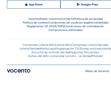
App Store
Google Play
Vocento
Sobre nosotros
Contacto
Política de privacidad
Política de cookies
Condiciones de uso
Aviso legal
Accesibilidad
Reglamento UE 2024/1083
Condiciones de contratación
Compromisos editoriales
Comprobar Lotería Niño
Lotería Niño
Comprobar Lotería Navidad
Lotería Navidad
Horóscopo
Programación TV
Últimas noticias
Lotería
Escucha las noticias del día
Preguntas frecuentes
Sorteo del Niño comprobar número - La Verdad
Pódcast
Webs de Vocento