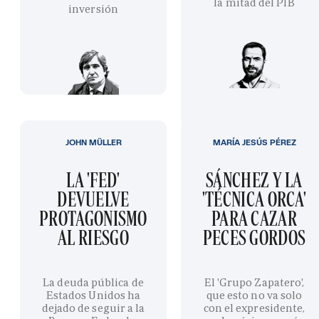
la mitad del PIB
inversión
JOHN MÜLLER
MARÍA JESÚS PÉREZ
LA 'FED'
SÁNCHEZ Y LA
DEVUELVE
'TÉCNICA ORCA'
PROTAGONISMO
PARA CAZAR
AL RIESGO
PECES GORDOS
La deuda pública de
El 'Grupo Zapatero',
Estados Unidos ha
que esto no va solo
dejado de seguir a la
con el expresidente,