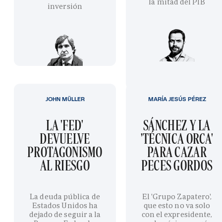
la mitad del PIB
inversión
JOHN MÜLLER
MARÍA JESÚS PÉREZ
LA 'FED'
SÁNCHEZ Y LA
DEVUELVE
'TÉCNICA ORCA'
PROTAGONISMO
PARA CAZAR
AL RIESGO
PECES GORDOS
La deuda pública de
El 'Grupo Zapatero',
Estados Unidos ha
que esto no va solo
dejado de seguir a la
con el expresidente,