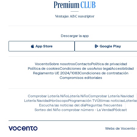
Ventajas ABC suscriptor
Descargar la app
App Store
Google Play
Vocento
Sobre nosotros
Contacto
Política de privacidad
Política de cookies
Condiciones de uso
Aviso legal
Accesibilidad
Reglamento UE 2024/1083
Condiciones de contratación
Compromisos editoriales
Comprobar Lotería Niño
Lotería Niño
Comprobar Lotería Navidad
Lotería Navidad
Horóscopo
Programación TV
Últimas noticias
Lotería
Escucha las noticias del día
Preguntas frecuentes
Sorteo del Niño comprobar número - La Verdad
Pódcast
Webs de Vocento