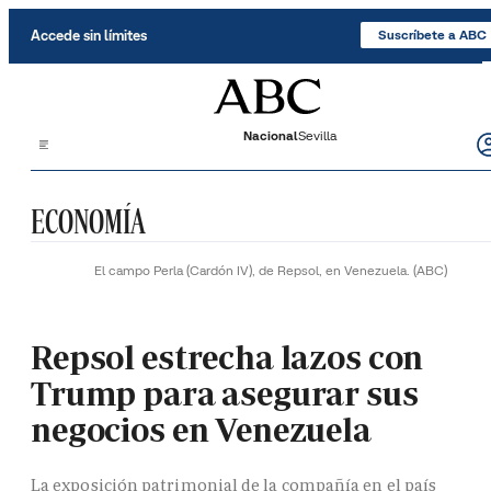
Saltar al contenido
Accede sin límites
Suscríbete a ABC
Nacional
Sevilla
ECONOMÍA
El campo Perla (Cardón IV), de Repsol, en Venezuela.
(ABC)
Repsol estrecha lazos con
Trump para asegurar sus
negocios en Venezuela
La exposición patrimonial de la compañía en el país