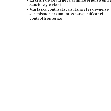
La crisis de Ceuta lleva al límite el pulso entr
Sánchez y Meloni
Marlaska contraataca a Italia y les devuelve
sus mismos argumentos para justificar el
control fronterizo