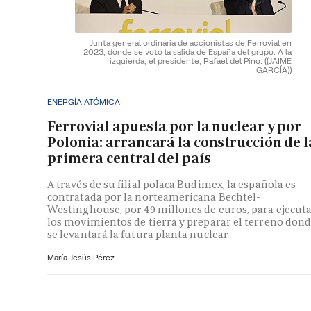
Junta general ordinaria de accionistas de Ferrovial en
2023, donde se votó la salida de España del grupo. A la
izquierda, el presidente, Rafael del Pino.
((JAIME
GARCÍA))
ENERGÍA ATÓMICA
Ferrovial apuesta por la nuclear y por
Polonia: arrancará la construcción de l
primera central del país
A través de su filial polaca Budimex, la española es
contratada por la norteamericana Bechtel-
Westinghouse, por 49 millones de euros, para ejecut
los movimientos de tierra y preparar el terreno don
se levantará la futura planta nuclear
María Jesús Pérez