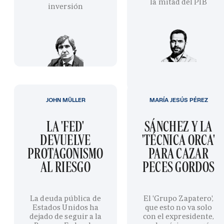
la mitad del PIB
inversión
JOHN MÜLLER
MARÍA JESÚS PÉREZ
LA 'FED'
SÁNCHEZ Y LA
DEVUELVE
'TÉCNICA ORCA'
PROTAGONISMO
PARA CAZAR
AL RIESGO
PECES GORDOS
La deuda pública de
El 'Grupo Zapatero',
Estados Unidos ha
que esto no va solo
dejado de seguir a la
con el expresidente,