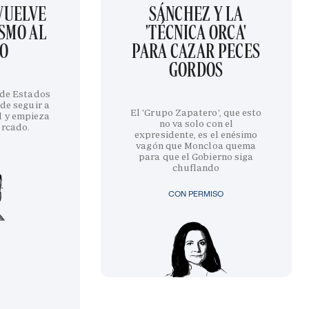
EVUELVE
SÁNCHEZ Y LA
SMO AL
'TÉCNICA ORCA'
GO
PARA CAZAR PECES
GORDOS
 de Estados
de seguir a
El 'Grupo Zapatero', que esto
l y empieza
no va solo con el
ercado.
expresidente, es el enésimo
vagón que Moncloa quema
para que el Gobierno siga
chuflando
CON PERMISO