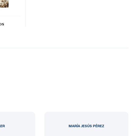
os
LER
MARÍA JESÚS PÉREZ