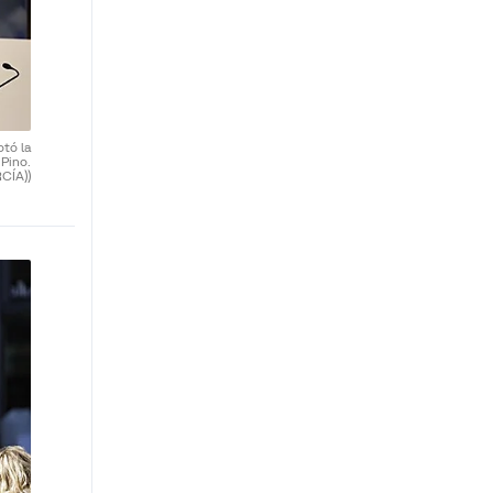
otó la
 Pino.
CÍA))