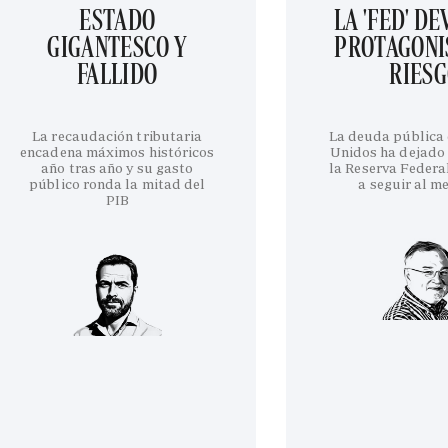
ESTADO
LA 'FED' D
GIGANTESCO Y
PROTAGONI
FALLIDO
RIES
La recaudación tributaria
La deuda pública
encadena máximos históricos
Unidos ha dejado 
año tras año y su gasto
la Reserva Federa
público ronda la mitad del
a seguir al m
PIB