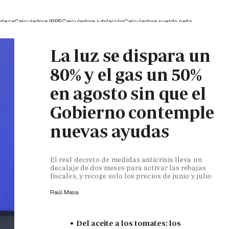
oteca
Calculadora IRPF
Calculadora jubilación
Calculadora sueldo neto
La luz se dispara un
80% y el gas un 50%
en agosto sin que el
Gobierno contemple
nuevas ayudas
El real decreto de medidas anticrisis lleva un
decalaje de dos meses para activar las rebajas
fiscales, y recoge solo los precios de junio y julio
Raúl Masa
Del aceite a los tomates: los