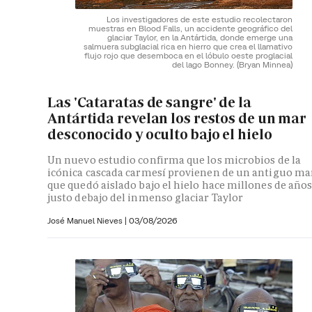
Los investigadores de este estudio recolectaron
muestras en Blood Falls, un accidente geográfico del
glaciar Taylor, en la Antártida, donde emerge una
salmuera subglacial rica en hierro que crea el llamativo
flujo rojo que desemboca en el lóbulo oeste proglacial
del lago Bonney.
(Bryan Minnea)
Las 'Cataratas de sangre' de la
Antártida revelan los restos de un mar
desconocido y oculto bajo el hielo
Un nuevo estudio confirma que los microbios de la
icónica cascada carmesí provienen de un antiguo ma
que quedó aislado bajo el hielo hace millones de año
justo debajo del inmenso glaciar Taylor
José Manuel Nieves
|
03/08/2026