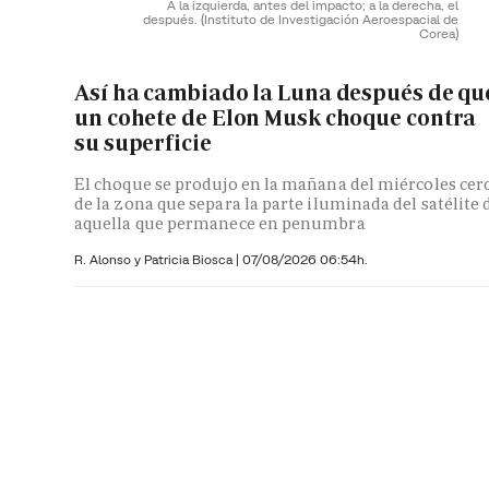
A la izquierda, antes del impacto; a la derecha, el
después.
(Instituto de Investigación Aeroespacial de
Corea)
Así ha cambiado la Luna después de qu
un cohete de Elon Musk choque contra
su superficie
El choque se produjo en la mañana del miércoles cer
de la zona que separa la parte iluminada del satélite 
aquella que permanece en penumbra
R. Alonso y
Patricia Biosca
|
07/08/2026 06:54h.