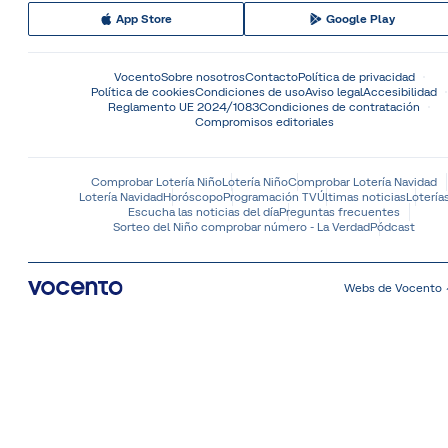
App Store
Google Play
Vocento
Sobre nosotros
Contacto
Política de privacidad
Política de cookies
Condiciones de uso
Aviso legal
Accesibilidad
Reglamento UE 2024/1083
Condiciones de contratación
Compromisos editoriales
Comprobar Lotería Niño
Lotería Niño
Comprobar Lotería Navidad
Lotería Navidad
Horóscopo
Programación TV
Últimas noticias
Lotería
Escucha las noticias del día
Preguntas frecuentes
Sorteo del Niño comprobar número - La Verdad
Pódcast
Webs de Vocento