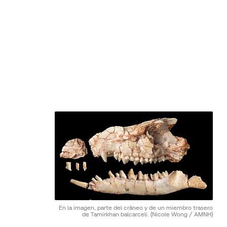
En la imagen, parte del cráneo y de un miembro trasero
de Tamirkhan balcarceli.
(Nicole Wong / AMNH)