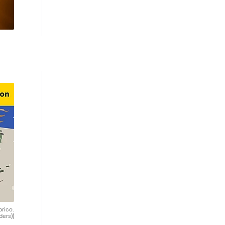
brico.
ders))