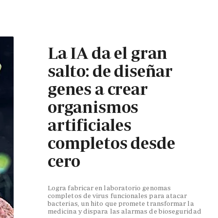
La IA da el gran
salto: de diseñar
genes a crear
organismos
artificiales
completos desde
cero
Logra fabricar en laboratorio genomas
completos de virus funcionales para atacar
bacterias, un hito que promete transformar la
medicina y dispara las alarmas de bioseguridad