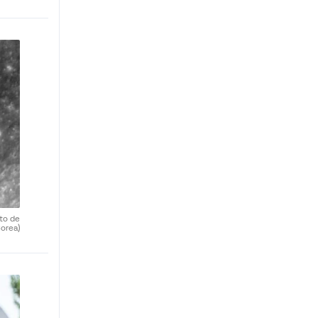
uto de
orea)