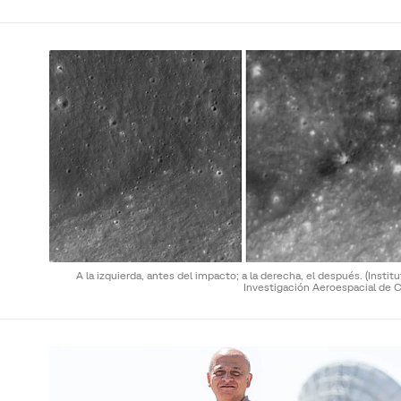
A la izquierda, antes del impacto; a la derecha, el después.
(Instit
Investigación Aeroespacial de C