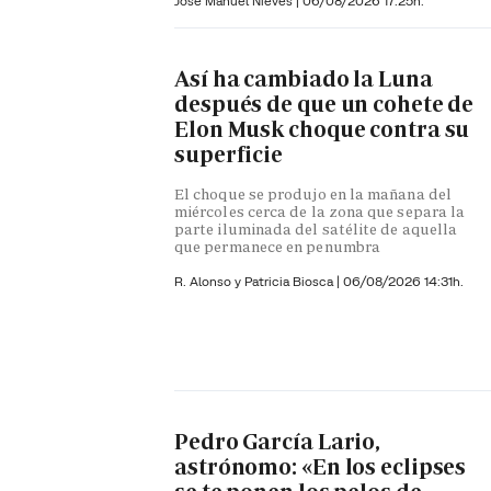
José Manuel Nieves
|
06/08/2026 17:25h.
Así ha cambiado la Luna
después de que un cohete de
Elon Musk choque contra su
superficie
El choque se produjo en la mañana del
miércoles cerca de la zona que separa la
parte iluminada del satélite de aquella
que permanece en penumbra
R. Alonso y
Patricia Biosca
|
06/08/2026 14:31h.
Pedro García Lario,
astrónomo: «En los eclipses