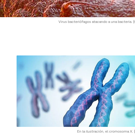
Virus bacteriófagos atacando a una bacteria.
(
En la ilustración, el cromosoma X.