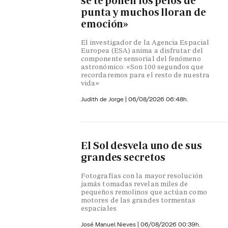
se te ponen los pelos de
punta y muchos lloran de
emoción»
El investigador de la Agencia Espacial
Europea (ESA) anima a disfrutar del
componente sensorial del fenómeno
astronómico: «Son 100 segundos que
recordaremos para el resto de nuestra
vida»
Judith de Jorge
|
06/08/2026 06:48h.
El Sol desvela uno de sus
grandes secretos
Fotografías con la mayor resolución
jamás tomadas revelan miles de
pequeños remolinos que actúan como
motores de las grandes tormentas
espaciales
José Manuel Nieves
|
06/08/2026 00:39h.