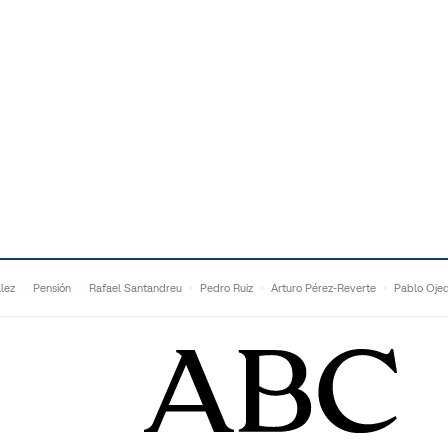
lez
Pensión
Rafael Santandreu
Pedro Ruiz
Arturo Pérez-Reverte
Pablo Oje