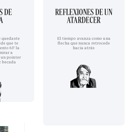
S DE
REFLEXIONES DE UN
A
ATARDECER
te quedaste
El tiempo avanza como una
sde que te
flecha que nunca retrocede
iento 6F la
hacia atrás
mirar a
 un pointer
z becada