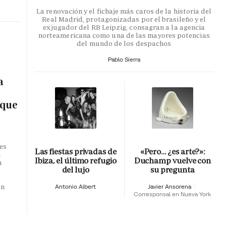
La renovación y el fichaje más caros de la historia del
Real Madrid, protagonizadas por el brasileño y el
exjugador del RB Leipzig, consagran a la agencia
norteamericana como una de las mayores potencias
del mundo de los despachos
Pablo Sierra
a
 que
es
Las fiestas privadas de
«Pero… ¿es arte?»:
n
Ibiza, el último refugio
Duchamp vuelve con
n
del lujo
su pregunta
o
en
Antonio Albert
Javier Ansorena
Corresponsal en Nueva York