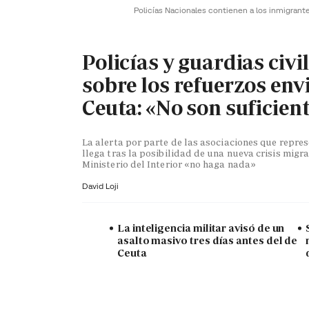
Policías Nacionales contienen a los inmigrant
Policías y guardias civi
sobre los refuerzos env
Ceuta: «No son suficien
La alerta por parte de las asociaciones que repr
llega tras la posibilidad de una nueva crisis migra
Ministerio del Interior «no haga nada»
David Loji
La inteligencia militar avisó de un
asalto masivo tres días antes del de
Ceuta