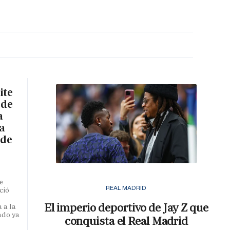
MA HORA
ite
 de
a
a
 de
e
REAL MADRID
ció
El imperio deportivo de Jay Z que
 a la
ado ya
conquista el Real Madrid