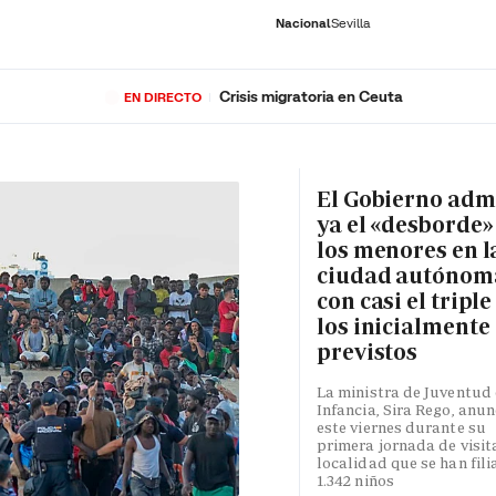
Nacional
Sevilla
Crisis migratoria en Ceuta
EN DIRECTO
RNACIONAL
ECONOMÍA
DEPORTES
SOCIEDAD
CULTURA
GENTE
PLAY
HISTORIA
ÚLTI
El Gobierno adm
ya el «desborde»
los menores en l
ciudad autónom
con casi el triple
los inicialmente
previstos
La ministra de Juventud 
Infancia, Sira Rego, anun
este viernes durante su
primera jornada de visita
localidad que se han fili
1.342 niños