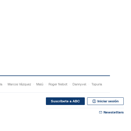
da
Marcos Vázquez
Malú
Roger Nebot
Dannyvel
Topuria
Suscribete a ABC
Iniciar sesión
Newsletters