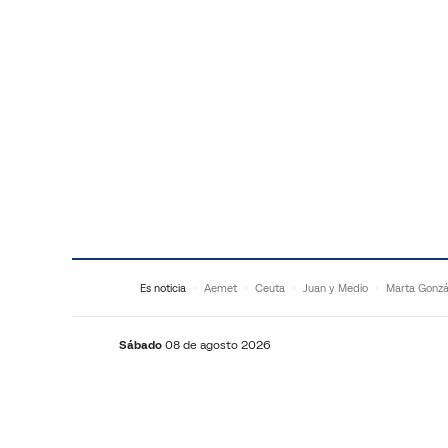
Saltar al contenido
Es noticia
Aemet
Ceuta
Juan y Medio
Marta Gonzá
Sábado
08 de agosto 2026