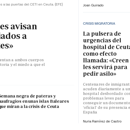
es a las puertas del CETI en Ceuta.
(EFE)
Joan Guirado
les avisan
CRISIS MIGRATORIA
La pulsera de
iados a
urgencias del
tes»
hospital de Ceut
como efecto
llamada: «Creen
esentan a ambos cuerpos
toria y el miedo a que el
les servirá para
pedir asilo»
Centenares de inmigrant
acuden diariamente a u
hospital desbordado co
Semana negra de pateras y
problemas leves para
naufragios en unas islas Baleares
conseguir un document
que miran a la crisis de Ceuta
'oficial' de su presencia 
España
Nuria Ramírez de Castro