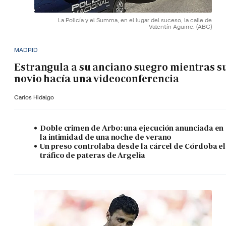
La Policía y el Summa, en el lugar del suceso, la calle de
Valentín Aguirre.
(ABC)
MADRID
Estrangula a su anciano suegro mientras s
novio hacía una videoconferencia
Carlos Hidalgo
Doble crimen de Arbo: una ejecución anunciada en
la intimidad de una noche de verano
Un preso controlaba desde la cárcel de Córdoba el
tráfico de pateras de Argelia