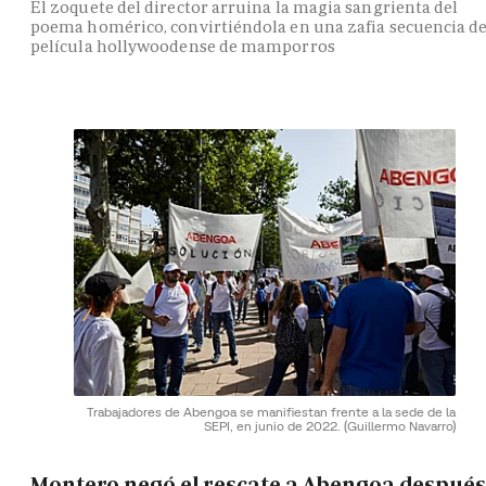
El zoquete del director arruina la magia sangrienta del
poema homérico, convirtiéndola en una zafia secuencia d
película hollywoodense de mamporros
Trabajadores de Abengoa se manifiestan frente a la sede de la
SEPI, en junio de 2022.
(Guillermo Navarro)
Montero negó el rescate a Abengoa después