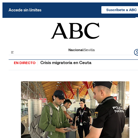
Saltar al contenido
Accede sin límites
Suscríbete a ABC
Nacional
Sevilla
Crisis migratoria en Ceuta
EN DIRECTO