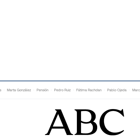
s
Marta González
Pensión
Pedro Ruiz
Fátima Rachdan
Pablo Ojeda
Marc