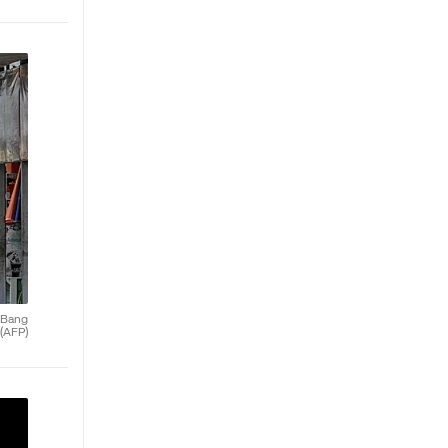
e Bang
(AFP)