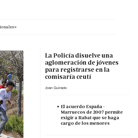
cionales»
MA HORA
La Policía disuelve una
aglomeración de jóvenes
para registrarse en la
comisaría ceutí
Joan Guirado
El acuerdo España -
Marruecos de 2007 permite
exigir a Rabat que se haga
cargo de los menores