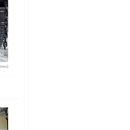
uters)