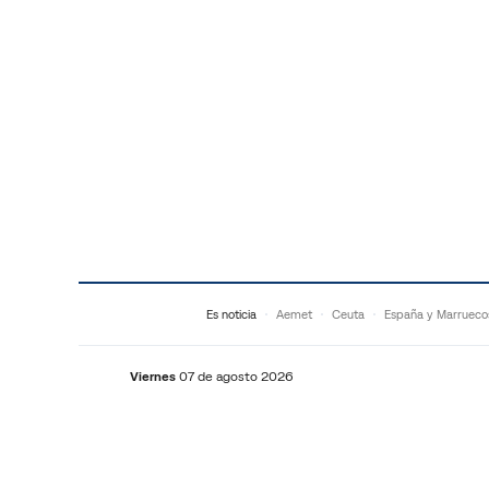
Saltar al contenido
Es noticia
Aemet
Ceuta
España y Marrueco
Viernes
07 de agosto 2026