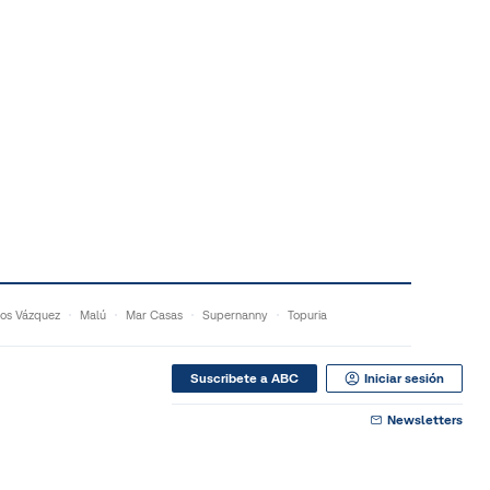
os Vázquez
Malú
Mar Casas
Supernanny
Topuria
Suscribete a ABC
Iniciar sesión
Newsletters