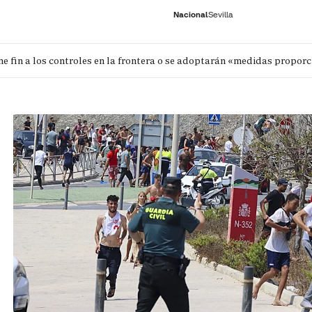
Nacional
Sevilla
e fin a los controles en la frontera o se adoptarán «medidas propor
RNACIONAL
ECONOMÍA
DEPORTES
SOCIEDAD
CULTURA
GENTE
PLAY
HISTORIA
ÚLTI