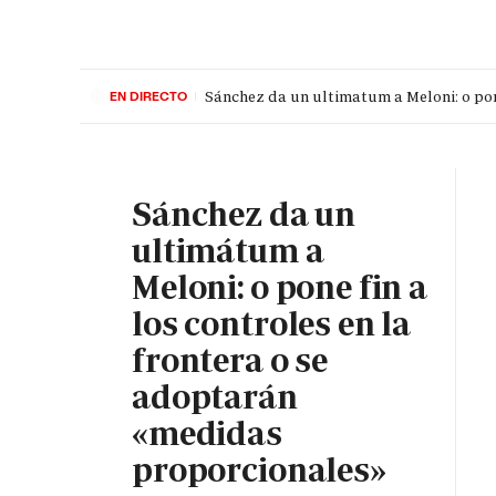
Sánchez da un ultimatum a Meloni: o pon
EN DIRECTO
PORTADA
OPINIÓN
ESPAÑA
MADRID
INTE
Sánchez da un
ultimátum a
Meloni: o pone fin a
los controles en la
frontera o se
adoptarán
«medidas
proporcionales»