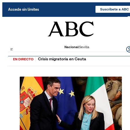
Saltar al contenido
Accede sin límites
Suscríbete a ABC
Nacional
Sevilla
Crisis migratoria en Ceuta
EN DIRECTO