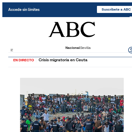
Saltar al contenido
Accede sin límites
Suscríbete a ABC
Nacional
Sevilla
Crisis migratoria en Ceuta
EN DIRECTO