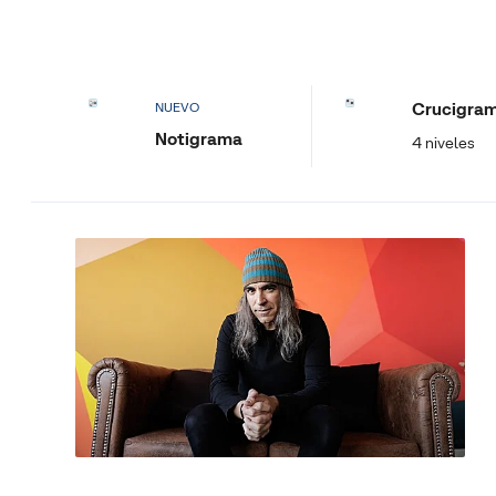
Crucigra
NUEVO
Notigrama
4 niveles