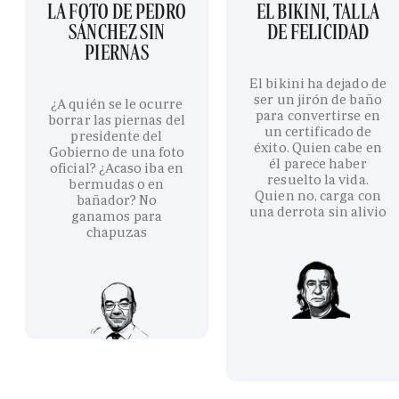
LA FOTO DE PEDRO
EL BIKINI, TALLA
SÁNCHEZ SIN
DE FELICIDAD
PIERNAS
El bikini ha dejado de
ser un jirón de baño
¿A quién se le ocurre
para convertirse en
borrar las piernas del
un certificado de
presidente del
éxito. Quien cabe en
Gobierno de una foto
él parece haber
oficial? ¿Acaso iba en
resuelto la vida.
bermudas o en
Quien no, carga con
bañador? No
una derrota sin alivio
ganamos para
chapuzas