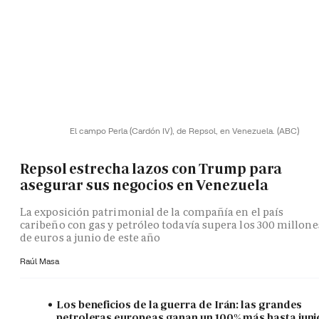
El campo Perla (Cardón IV), de Repsol, en Venezuela.
(ABC)
Repsol estrecha lazos con Trump para
asegurar sus negocios en Venezuela
La exposición patrimonial de la compañía en el país
caribeño con gas y petróleo todavía supera los 300 millone
de euros a junio de este año
Raúl Masa
Los beneficios de la guerra de Irán: las grandes
petroleras europeas ganan un 100% más hasta juni