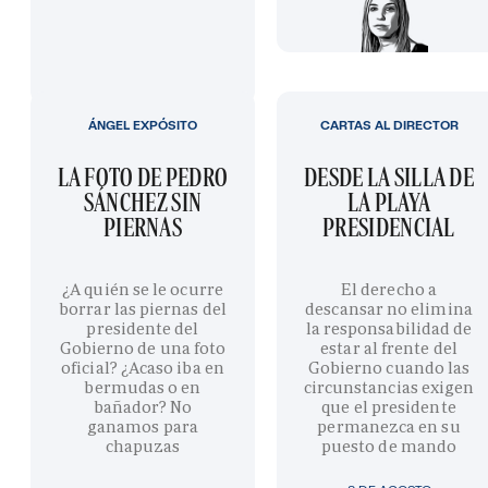
ÁNGEL EXPÓSITO
CARTAS AL DIRECTOR
LA FOTO DE PEDRO
DESDE LA SILLA DE
SÁNCHEZ SIN
LA PLAYA
PIERNAS
PRESIDENCIAL
¿A quién se le ocurre
El derecho a
borrar las piernas del
descansar no elimina
presidente del
la responsabilidad de
Gobierno de una foto
estar al frente del
oficial? ¿Acaso iba en
Gobierno cuando las
bermudas o en
circunstancias exigen
bañador? No
que el presidente
ganamos para
permanezca en su
chapuzas
puesto de mando