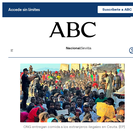
Saltar al contenido
Accede sin límites
Suscríbete a ABC
Nacional
Sevilla
ONG entregan comida a los extranjeros ilegales en Ceuta.
(EP)