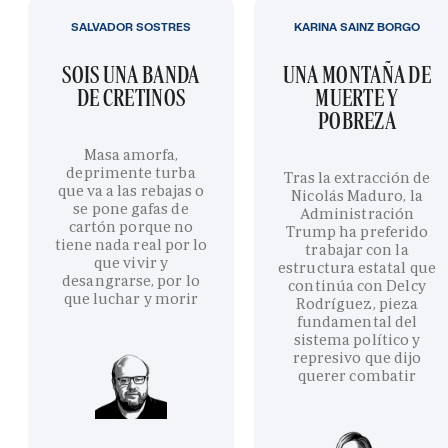
SALVADOR SOSTRES
KARINA SAINZ BORGO
SOIS UNA BANDA
UNA MONTAÑA DE
DE CRETINOS
MUERTE Y
POBREZA
Masa amorfa,
deprimente turba
Tras la extracción de
que va a las rebajas o
Nicolás Maduro, la
se pone gafas de
Administración
cartón porque no
Trump ha preferido
tiene nada real por lo
trabajar con la
que vivir y
estructura estatal que
desangrarse, por lo
continúa con Delcy
que luchar y morir
Rodríguez, pieza
fundamental del
sistema político y
represivo que dijo
querer combatir