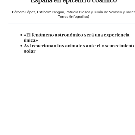
España en epicentro cósmico
Bárbara López,
Estíbaliz Pangua,
Patricia Biosca y
Julián de Velasco y Javier
Torres (infografías)
«El fenómeno astronómico será una experiencia
única»
Así reaccionan los animales ante el oscurecimient
solar