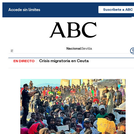
Saltar al contenido
Accede sin límites
Suscríbete a ABC
Nacional
Sevilla
Crisis migratoria en Ceuta
EN DIRECTO