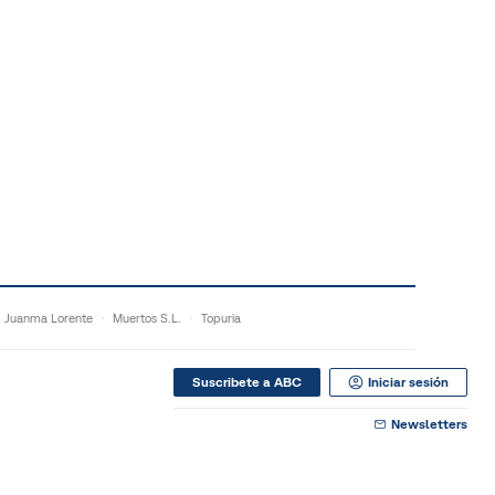
Juanma Lorente
Muertos S.L.
Topuria
Suscribete a ABC
Iniciar sesión
Newsletters