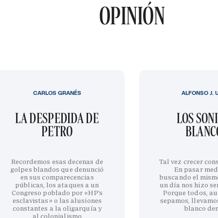
OPINIÓN
CARLOS GRANÉS
ALFONSO J. 
LA DESPEDIDA DE
LOS SON
PETRO
BLANC
Recordemos esas decenas de
Tal vez crecer cons
golpes blandos que denunció
En pasar med
en sus comparecencias
buscando el mism
públicas, los ataques a un
un día nos hizo sen
Congreso poblado por «HP’s
Porque todos, au
esclavistas» o las alusiones
sepamos, llevamo
constantes a la oligarquía y
blanco de
al colonialismo