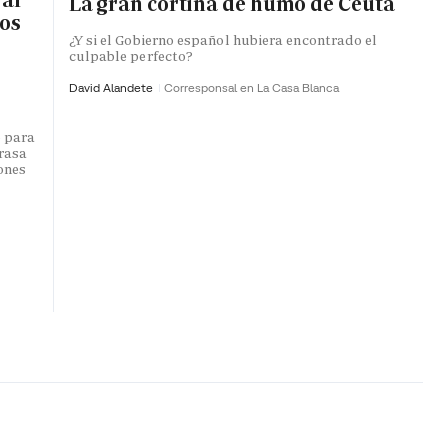
La gran cortina de humo de Ceuta
ros
¿Y si el Gobierno español hubiera encontrado el
culpable perfecto?
David Alandete
Corresponsal en La Casa Blanca
o para
trasa
lones