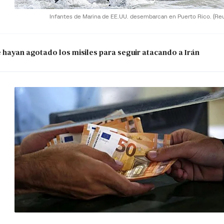
Infantes de Marina de EE.UU. desembarcan en Puerto Rico.
(Re
e hayan agotado los misiles para seguir atacando a Irán