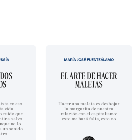
USSÍA
MARÍA JOSÉ FUENTEÁLAMO
IDOS
EL ARTE DE HACER
OS
MALETAS
ista en eso.
Hacer una maleta es deshojar
ia vida
la margarita de nuestra
o ruido que
relación con el capitalismo:
tir a salvo.
esto me hará falta, esto no
nque no lo
s un sonido
ntro