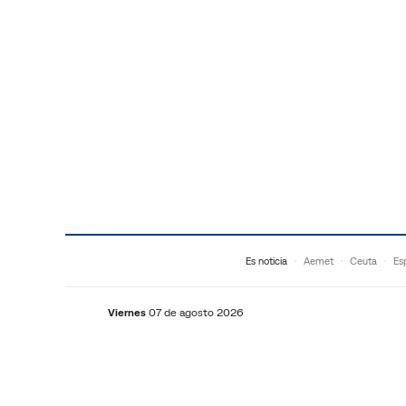
Saltar al contenido
Es noticia
Aemet
Ceuta
Es
Viernes
07 de agosto 2026