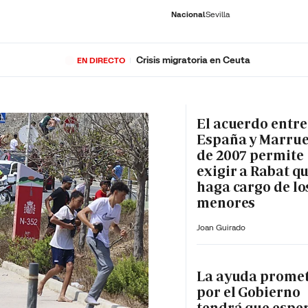
Nacional
Sevilla
Crisis migratoria en Ceuta
EN DIRECTO
RNACIONAL
ECONOMÍA
DEPORTES
SOCIEDAD
CULTURA
GENTE
PLAY
HISTORIA
ÚLTI
El acuerdo entre
España y Marru
de 2007 permite
exigir a Rabat qu
haga cargo de lo
menores
Joan Guirado
La ayuda prome
por el Gobierno
tendrá que espe