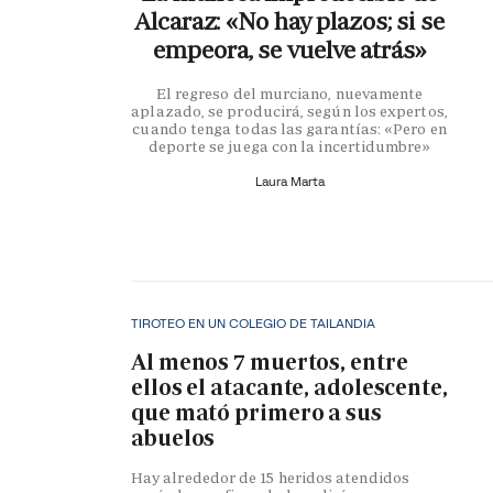
Alcaraz: «No hay plazos; si se
empeora, se vuelve atrás»
El regreso del murciano, nuevamente
aplazado, se producirá, según los expertos,
cuando tenga todas las garantías: «Pero en
deporte se juega con la incertidumbre»
Laura Marta
TIROTEO EN UN COLEGIO DE TAILANDIA
Al menos 7 muertos, entre
ellos el atacante, adolescente,
que mató primero a sus
abuelos
Hay alrededor de 15 heridos atendidos