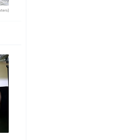
uters)