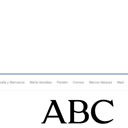
paña y Marruecos
Marta González
Pensión
Correos
Marcos Vázquez
Malú