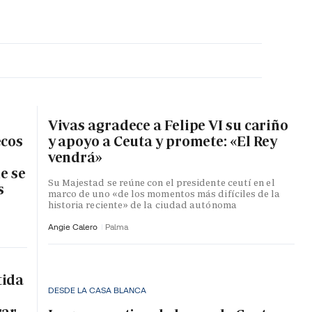
MA HORA
Vivas agradece a Felipe VI su cariño
ecos
y apoyo a Ceuta y promete: «El Rey
vendrá»
e se
Su Majestad se reúne con el presidente ceutí en el
s
marco de uno «de los momentos más difíciles de la
historia reciente» de la ciudad autónoma
Angie Calero
Palma
tida
DESDE LA CASA BLANCA
rar