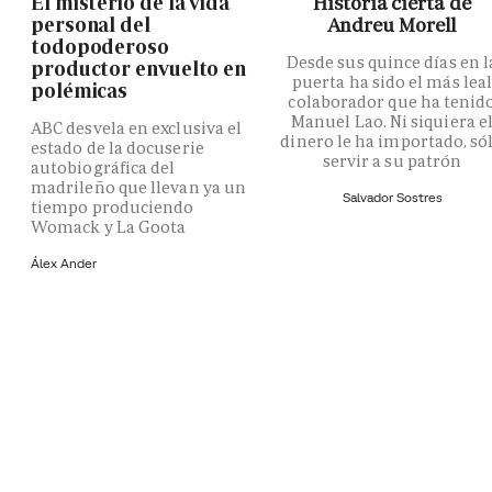
El misterio de la vida
Historia cierta de
personal del
Andreu Morell
todopoderoso
Desde sus quince días en l
productor envuelto en
puerta ha sido el más lea
polémicas
colaborador que ha tenid
Manuel Lao. Ni siquiera e
ABC desvela en exclusiva el
dinero le ha importado, só
estado de la docuserie
servir a su patrón
autobiográfica del
madrileño que llevan ya un
Salvador Sostres
tiempo produciendo
Womack y La Goota
Álex Ander