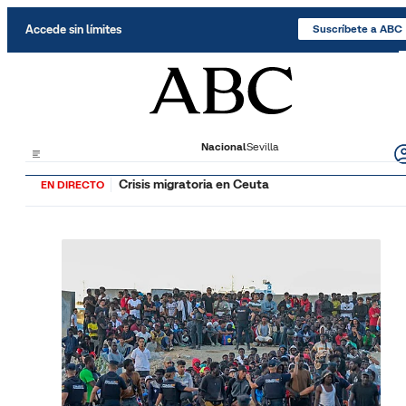
Saltar al contenido
Accede sin límites
Suscríbete a ABC
Nacional
Sevilla
Crisis migratoria en Ceuta
EN DIRECTO