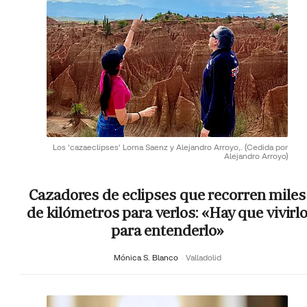
Los 'cazaeclipses' Lorna Saenz y Alejandro Arroyo,.
(Cedida por
Alejandro Arroyo)
Cazadores de eclipses que recorren miles
de kilómetros para verlos: «Hay que vivirl
para entenderlo»
Mónica S. Blanco
Valladolid