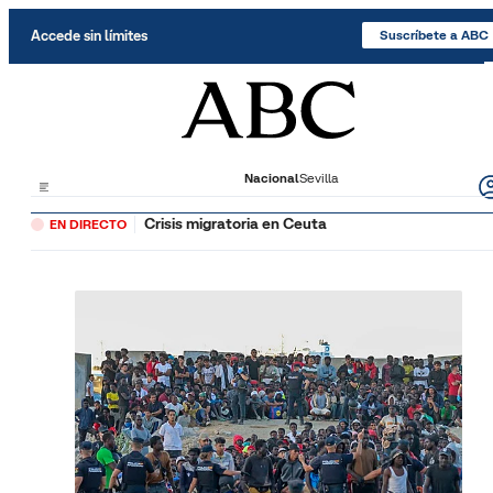
Saltar al contenido
Accede sin límites
Suscríbete a ABC
Nacional
Sevilla
Crisis migratoria en Ceuta
EN DIRECTO