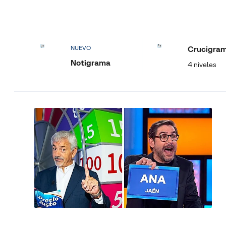
Crucigra
NUEVO
Notigrama
4 niveles