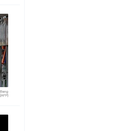
e Bang
(AFP)