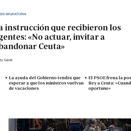
SIS MIGRATORIA
a instrucción que recibieron los
gentes: «No actuar, invitar a
bandonar Ceuta»
ty Garat
La ayuda del Gobierno tendrá que
El PSOE frena la posi
esperar a que los ministros vuelvan
Rey a Ceuta: «Cuan
de vacaciones
oportuno»