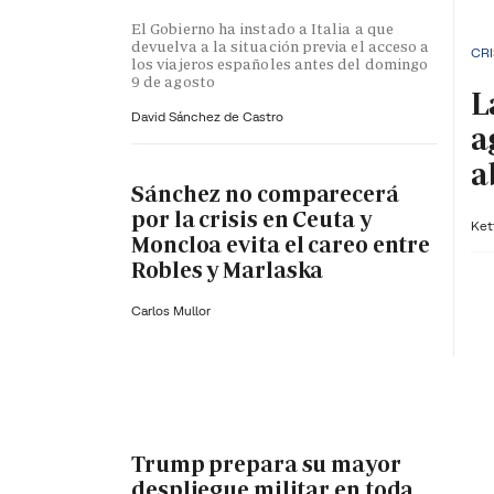
El Gobierno ha instado a Italia a que
devuelva a la situación previa el acceso a
CRI
los viajeros españoles antes del domingo
9 de agosto
L
David Sánchez de Castro
a
a
Sánchez no comparecerá
por la crisis en Ceuta y
Ket
Moncloa evita el careo entre
Robles y Marlaska
Carlos Mullor
Trump prepara su mayor
despliegue militar en toda