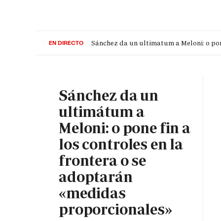
Sánchez da un ultimatum a Meloni: o pon
EN DIRECTO
PORTADA
OPINIÓN
ESPAÑA
MADRID
INTE
Sánchez da un
ultimátum a
Meloni: o pone fin a
los controles en la
frontera o se
adoptarán
«medidas
proporcionales»