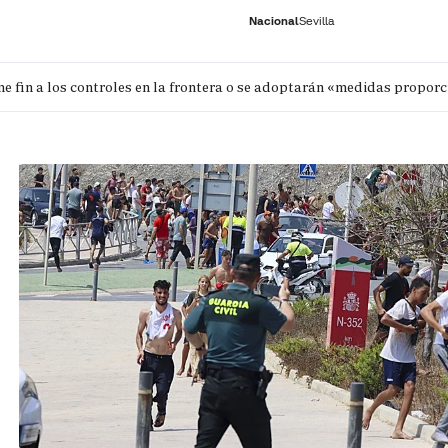
Nacional
Sevilla
e fin a los controles en la frontera o se adoptarán «medidas propor
RNACIONAL
ECONOMÍA
DEPORTES
SOCIEDAD
CULTURA
GENTE
PLAY
HISTORIA
ÚLTI