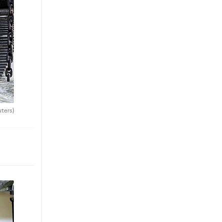
uters)