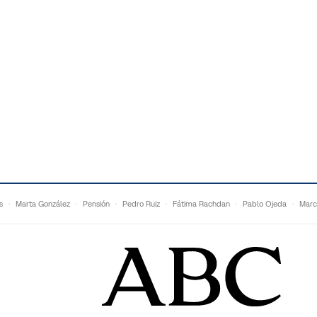
s
Marta González
Pensión
Pedro Ruiz
Fátima Rachdan
Pablo Ojeda
Marc