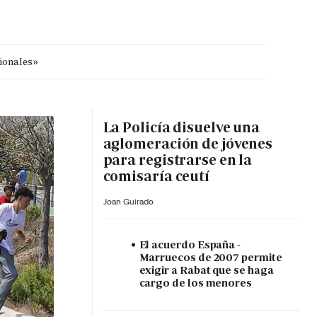
cionales»
MA HORA
La Policía disuelve una
aglomeración de jóvenes
para registrarse en la
comisaría ceutí
Joan Guirado
El acuerdo España -
Marruecos de 2007 permite
exigir a Rabat que se haga
cargo de los menores