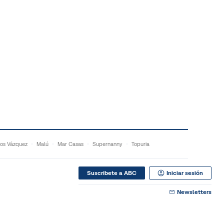
os Vázquez
Malú
Mar Casas
Supernanny
Topuria
Suscribete a ABC
Iniciar sesión
Newsletters