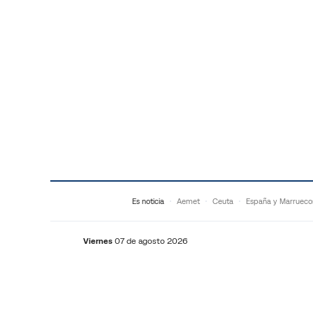
Saltar al contenido
Es noticia
Aemet
Ceuta
España y Marrueco
Viernes
07 de agosto 2026