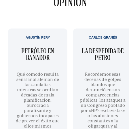
OPINIÓN
AGUSTÍN PERY
CARLOS GRANÉS
PETRÓLEO EN
LA DESPEDIDA DE
BAÑADOR
PETRO
Qué cómodo resulta
Recordemos esas
señalar al alemán de
decenas de golpes
las sandalias
blandos que
mientras se ocultan
denunció en sus
décadas de mala
comparecencias
planificación,
públicas, los ataques a
burocracia
un Congreso poblado
paralizante y
por «HP’s esclavistas»
gobiernos incapaces
o las alusiones
de prever el éxito que
constantes a la
ellos mismos
oligarquía y al