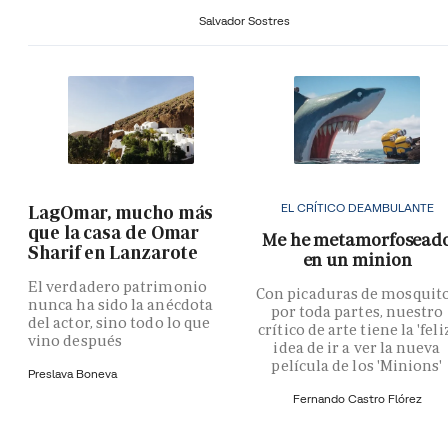
Salvador Sostres
EL CRÍTICO DEAMBULANTE
LagOmar, mucho más
que la casa de Omar
Me he metamorfosead
Sharif en Lanzarote
en un minion
El verdadero patrimonio
Con picaduras de mosquit
nunca ha sido la anécdota
por toda partes, nuestro
del actor, sino todo lo que
crítico de arte tiene la 'feli
vino después
idea de ir a ver la nueva
película de los 'Minions'
Preslava Boneva
Fernando Castro Flórez