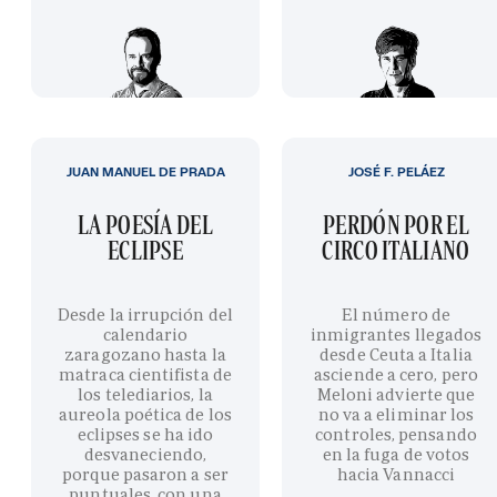
JUAN MANUEL DE PRADA
JOSÉ F. PELÁEZ
LA POESÍA DEL
PERDÓN POR EL
ECLIPSE
CIRCO ITALIANO
Desde la irrupción del
El número de
calendario
inmigrantes llegados
zaragozano hasta la
desde Ceuta a Italia
matraca cientifista de
asciende a cero, pero
los telediarios, la
Meloni advierte que
aureola poética de los
no va a eliminar los
eclipses se ha ido
controles, pensando
desvaneciendo,
en la fuga de votos
porque pasaron a ser
hacia Vannacci
puntuales, con una