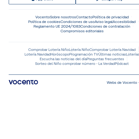
Vocento
Sobre nosotros
Contacto
Política de privacidad
Política de cookies
Condiciones de uso
Aviso legal
Accesibilidad
Reglamento UE 2024/1083
Condiciones de contratación
Compromisos editoriales
Comprobar Lotería Niño
Lotería Niño
Comprobar Lotería Navidad
Lotería Navidad
Horóscopo
Programación TV
Últimas noticias
Lotería
Escucha las noticias del día
Preguntas frecuentes
Sorteo del Niño comprobar número - La Verdad
Pódcast
Webs de Vocento