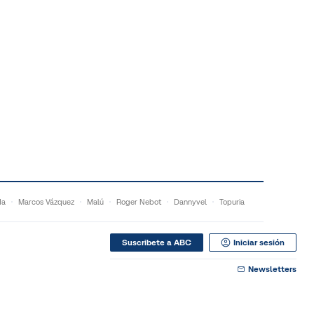
da
Marcos Vázquez
Malú
Roger Nebot
Dannyvel
Topuria
Suscribete a ABC
Iniciar sesión
Newsletters