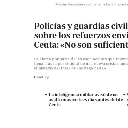
Policías Nacionales contienen a los inmigrant
Policías y guardias civi
sobre los refuerzos env
Ceuta: «No son suficien
La alerta por parte de las asociaciones que repr
llega tras la posibilidad de una nueva crisis migra
Ministerio del Interior «no haga nada»
David Loji
La inteligencia militar avisó de un
asalto masivo tres días antes del de
Ceuta