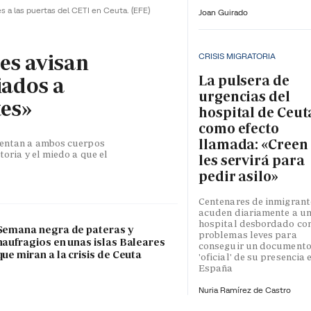
es a las puertas del CETI en Ceuta.
(EFE)
Joan Guirado
les avisan
CRISIS MIGRATORIA
La pulsera de
iados a
urgencias del
tes»
hospital de Ceut
como efecto
llamada: «Creen
esentan a ambos cuerpos
toria y el miedo a que el
les servirá para
pedir asilo»
Centenares de inmigrant
acuden diariamente a u
hospital desbordado co
Semana negra de pateras y
problemas leves para
naufragios en unas islas Baleares
conseguir un document
que miran a la crisis de Ceuta
'oficial' de su presencia 
España
Nuria Ramírez de Castro