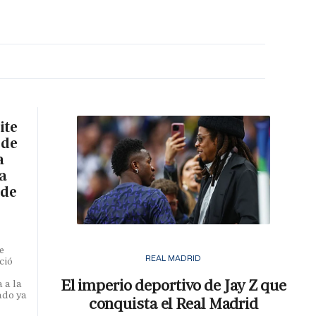
MA HORA
ite
 de
a
a
 de
e
REAL MADRID
ció
El imperio deportivo de Jay Z que
 a la
ado ya
conquista el Real Madrid