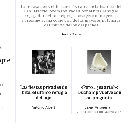
La renovación y el fichaje más caros de la historia del
Real Madrid, protagonizadas por el brasileño y el
exjugador del RB Leipzig, consagran a la agencia
norteamericana como una de las mayores potencias
del mundo de los despachos
Pablo Sierra
a
 que
es
Las fiestas privadas de
«Pero… ¿es arte?»:
n
Ibiza, el último refugio
Duchamp vuelve con
n
del lujo
su pregunta
o
en
Antonio Albert
Javier Ansorena
Corresponsal en Nueva York