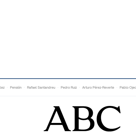
lez
Pensión
Rafael Santandreu
Pedro Ruiz
Arturo Pérez-Reverte
Pablo Oje