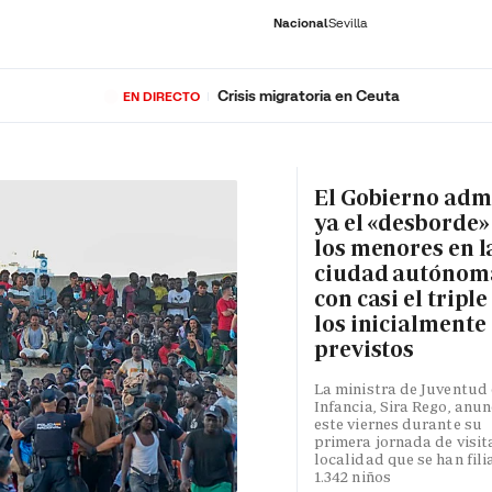
Nacional
Sevilla
Crisis migratoria en Ceuta
EN DIRECTO
RNACIONAL
ECONOMÍA
DEPORTES
SOCIEDAD
CULTURA
GENTE
PLAY
HISTORIA
ÚLTI
El Gobierno adm
ya el «desborde»
los menores en l
ciudad autónom
con casi el triple
los inicialmente
previstos
La ministra de Juventud 
Infancia, Sira Rego, anun
este viernes durante su
primera jornada de visita
localidad que se han fili
1.342 niños