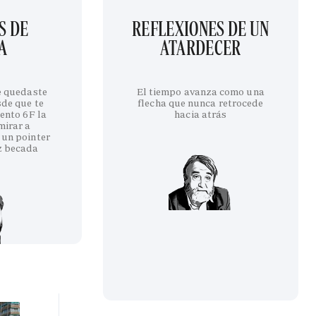
S DE
REFLEXIONES DE UN
A
ATARDECER
te quedaste
El tiempo avanza como una
sde que te
flecha que nunca retrocede
iento 6F la
hacia atrás
mirar a
 un pointer
z becada