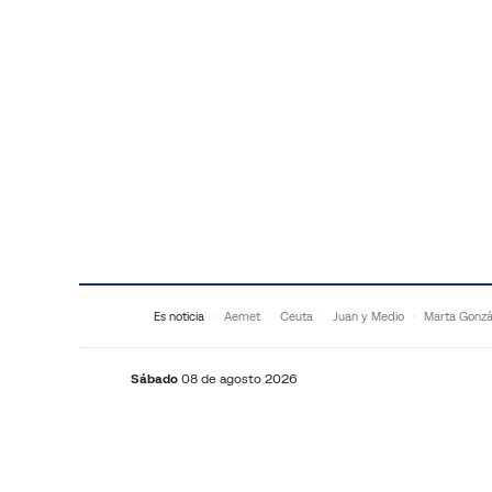
Saltar al contenido
Es noticia
Aemet
Ceuta
Juan y Medio
Marta Gonzá
Sábado
08 de agosto 2026