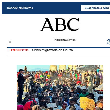
Saltar al contenido
Accede sin límites
Suscríbete a ABC
Nacional
Sevilla
Crisis migratoria en Ceuta
EN DIRECTO