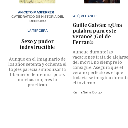
ANICETO MASFERRER
'ALÓ, VERANO...'
CATEDRÁTICO DE HISTORIA DEL
DERECHO
Guille Galván: «¿Una
palabra para este
LA TERCERA
verano? ¡Gol de
­Sexo y pudor
Ferran!»
indestructible
Aunque durante las
vacaciones trata de alejars
Aunque en el imaginario de
del móvil, no siempre lo
los años setenta y ochenta el
consigue. Asegura que el
toples parecía simbolizar la
verano perfecto es el que
liberación femenina, pocas
todavía se imagina durant
muchas mujeres lo
el invierno.
practican
Karina Sainz Borgo