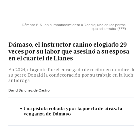
Dámaso F. S., en el reconocimiento a Donald, uno de los perros
que adiestraba.
(EFE)
Dámaso, el instructor canino elogiado 29
veces por su labor que asesinó a su esposa
en el cuartel de Llanes
En 2024, el agente fue el encargado de recibir en nombre d
su perro Donald la condecoración por su trabajo en la luch
antidroga
David Sánchez de Castro
Una pistola robada y por la puerta de atrás: la
venganza de Dámaso