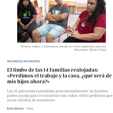
Yorlene, Gabor y Esperanza, desde un hotel habilitado para los
afectados.
(Belén Díaz)
INCENDIOS EN MADRID
El limbo de las 14 familias realojadas:
«Perdimos el trabajo y la casa, ¿qué será de
mis hijos ahora?»
Las 35 personas instaladas provisionalmente en hoteles
piden ayuda para reconstruir sus vidas: «Sólo pedimos que
no se olviden de nosotros»
Enia Gómez
Parla