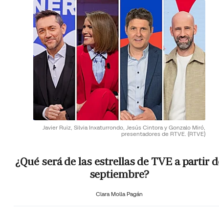
Javier Ruiz, Silvia Inxaturrondo, Jesús Cintora y Gonzalo Miró,
presentadores de RTVE.
(RTVE)
¿Qué será de las estrellas de TVE a partir d
septiembre?
Clara Molla Pagán