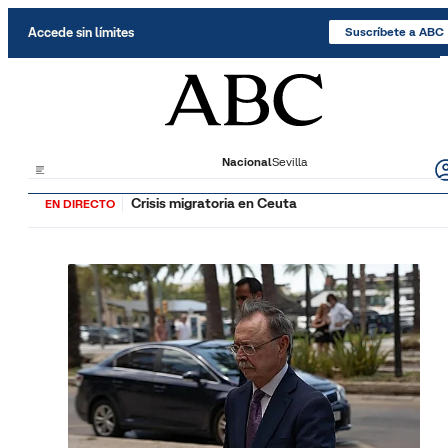
Saltar al contenido
Accede sin límites
Suscríbete a ABC
Nacional
Sevilla
Crisis migratoria en Ceuta
EN DIRECTO