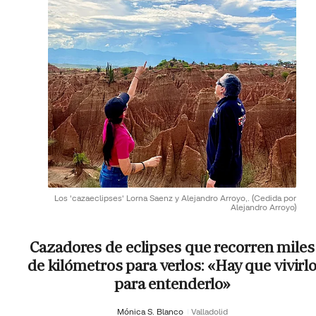
Los 'cazaeclipses' Lorna Saenz y Alejandro Arroyo,.
(Cedida por
Alejandro Arroyo)
Cazadores de eclipses que recorren miles
de kilómetros para verlos: «Hay que vivirl
para entenderlo»
Mónica S. Blanco
Valladolid