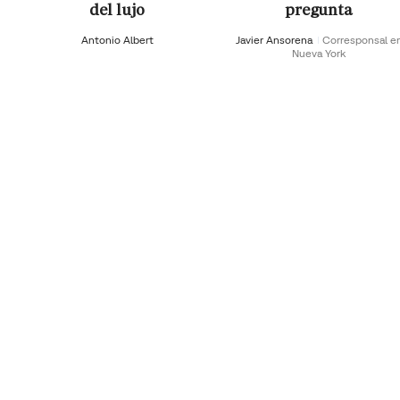
del lujo
pregunta
Antonio Albert
Javier Ansorena
Corresponsal e
Nueva York