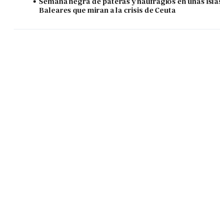
Semana negra de pateras y naufragios en unas isla
Baleares que miran a la crisis de Ceuta