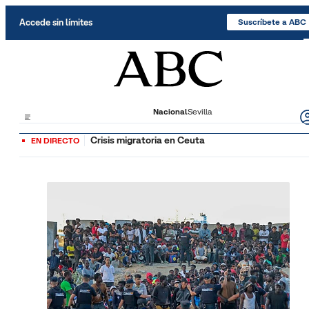
Saltar al contenido
Accede sin límites
Suscríbete a ABC
Nacional
Sevilla
Crisis migratoria en Ceuta
EN DIRECTO